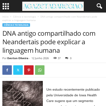
Início
Ciência e tecnologia
DNA antigo compartilhado com Neandertais pode
explicar a linguagem humana
CIÊNCIA E TECNOLOGIA
DNA antigo compartilhado com
Neandertais pode explicar a
linguagem humana
Por
Everton Oliveira
-
12 Junho 2026
37
0
Um estudo recentemente publicado
pela Universidade de Iowa Health
Care sugere que um segmento