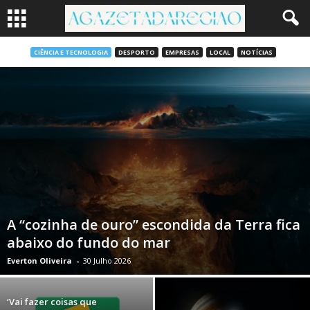
CIÊNCIA E TECNOLOGIA
DESPORTO
EMPRESAS
LOCAL
NOTÍCIAS
A “cozinha de ouro” escondida da Terra fica
abaixo do fundo do mar
Everton Oliveira
-
30 Julho 2026
‘Vai fazer coisas que