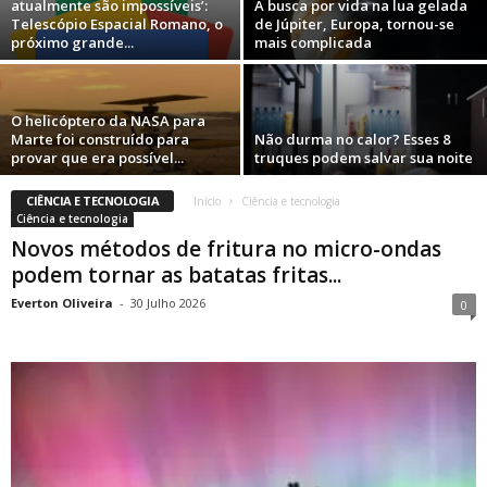
atualmente são impossíveis’:
A busca por vida na lua gelada
Telescópio Espacial Romano, o
de Júpiter, Europa, tornou-se
próximo grande...
mais complicada
O helicóptero da NASA para
Marte foi construído para
Não durma no calor? Esses 8
provar que era possível...
truques podem salvar sua noite
CIÊNCIA E TECNOLOGIA
Início
Ciência e tecnologia
Ciência e tecnologia
Novos métodos de fritura no micro-ondas
podem tornar as batatas fritas...
Everton Oliveira
-
30 Julho 2026
0