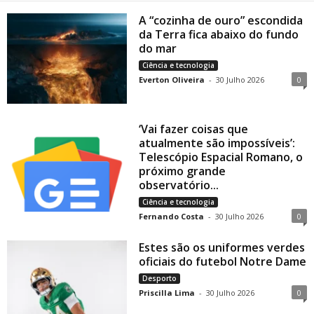
A “cozinha de ouro” escondida
da Terra fica abaixo do fundo
do mar
Ciência e tecnologia
Everton Oliveira
-
30 Julho 2026
0
‘Vai fazer coisas que
atualmente são impossíveis’:
Telescópio Espacial Romano, o
próximo grande
observatório...
Ciência e tecnologia
Fernando Costa
-
30 Julho 2026
0
Estes são os uniformes verdes
oficiais do futebol Notre Dame
Desporto
Priscilla Lima
-
30 Julho 2026
0