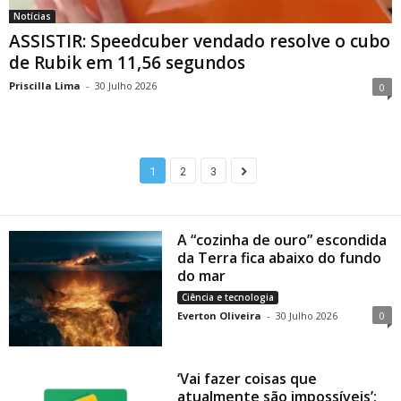
Notícias
ASSISTIR: Speedcuber vendado resolve o cubo
de Rubik em 11,56 segundos
Priscilla Lima
-
30 Julho 2026
0
1
2
3
A “cozinha de ouro” escondida
da Terra fica abaixo do fundo
do mar
Ciência e tecnologia
Everton Oliveira
-
30 Julho 2026
0
‘Vai fazer coisas que
atualmente são impossíveis’: