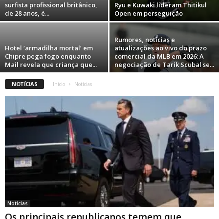
surfista profissional britânico,
Ryu e Kuwaki lideram Thitikul
de 28 anos, é...
Open em perseguição
Rumores, notícias e
Hotel ‘armadilha mortal’ em
atualizações ao vivo do prazo
Chipre pega fogo enquanto
comercial da MLB em 2026: A
Mail revela que criança que...
negociação de Tarik Scubal se...
NOTÍCIAS
Início
Notícias
Notícias
Os principais republicanos temem que