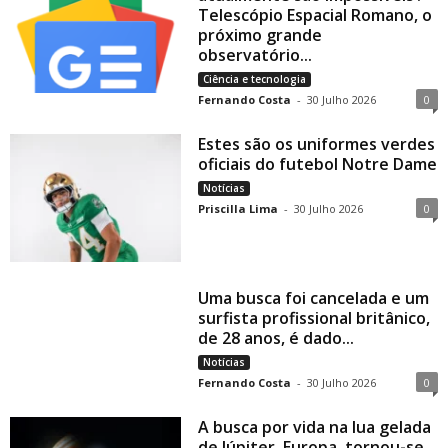
Telescópio Espacial Romano, o
próximo grande
observatório...
Ciência e tecnologia
Fernando Costa
-
30 Julho 2026
0
Estes são os uniformes verdes
oficiais do futebol Notre Dame
Notícias
Priscilla Lima
-
30 Julho 2026
0
Uma busca foi cancelada e um
surfista profissional britânico,
de 28 anos, é dado...
Notícias
Fernando Costa
-
30 Julho 2026
0
A busca por vida na lua gelada
de Júpiter, Europa, tornou-se