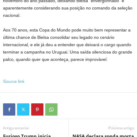
novembro do ano passado, deixando Bielsa “envergonhado” e
aparentemente considerando sua posição no comando da seleção
nacional.
Aos 70 anos, esta Copa do Mundo pode muito bem representar a
última chance de Bielsa consolidar seu legado no cenário
internacional, e ele já deu a entender que deixará o cargo quando
terminar a campanha no Uruguai. Uma saída silenciosa do grande
palco, quando quer que aconteça, parece improvável.
Source link
Artigo anterior
Próximo artigo
Furioso Trump inicia
NASA declara sonda morta