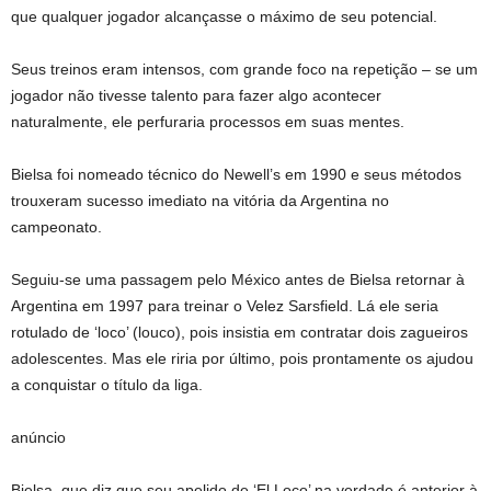
que qualquer jogador alcançasse o máximo de seu potencial.
Seus treinos eram intensos, com grande foco na repetição – se um
jogador não tivesse talento para fazer algo acontecer
naturalmente, ele perfuraria processos em suas mentes.
Bielsa foi nomeado técnico do Newell’s em 1990 e seus métodos
trouxeram sucesso imediato na vitória da Argentina no
campeonato.
Seguiu-se uma passagem pelo México antes de Bielsa retornar à
Argentina em 1997 para treinar o Velez Sarsfield. Lá ele seria
rotulado de ‘loco’ (louco), pois insistia em contratar dois zagueiros
adolescentes. Mas ele riria por último, pois prontamente os ajudou
a conquistar o título da liga.
anúncio
Bielsa, que diz que seu apelido de ‘El Loco’ na verdade é anterior à