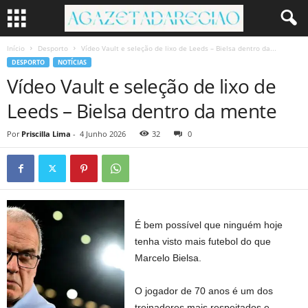
Início
Desporto
Vídeo Vault e seleção de lixo de Leeds – Bielsa dentro da...
DESPORTO
NOTÍCIAS
Vídeo Vault e seleção de lixo de
Leeds – Bielsa dentro da mente
Por
Priscilla Lima
-
4 Junho 2026
32
0
É bem possível que ninguém hoje
tenha visto mais futebol do que
Marcelo Bielsa.
O jogador de 70 anos é um dos
treinadores mais respeitados e