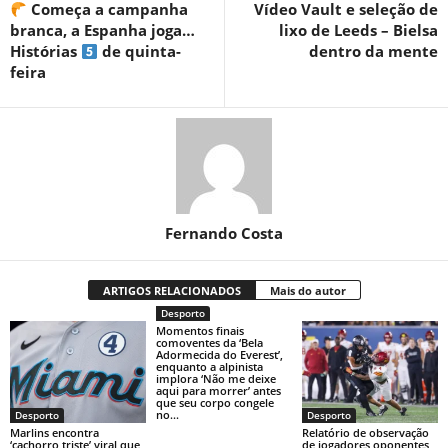
Começa a campanha
Vídeo Vault e seleção de
branca, a Espanha joga…
lixo de Leeds – Bielsa
Histórias
de quinta-
dentro da mente
feira
Fernando Costa
ARTIGOS RELACIONADOS
Mais do autor
Desporto
Momentos finais
comoventes da ‘Bela
Adormecida do Everest’,
enquanto a alpinista
implora ‘Não me deixe
aqui para morrer’ antes
que seu corpo congele
no...
Desporto
Desporto
Marlins encontra
Relatório de observação
‘cachorro triste’ viral que
de jogadores oponentes