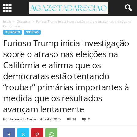
Início
Desporto
Furioso Trump inicia investigação sobre o atraso nas eleições na
Califórnia e...
DESPORTO
NOTÍCIAS
Furioso Trump inicia investigação
sobre o atraso nas eleições na
Califórnia e afirma que os
democratas estão tentando
“roubar” primárias importantes à
medida que os resultados
avançam lentamente
Por
Fernando Costa
-
4 Junho 2026
34
0