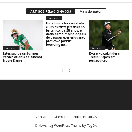
ARTIGOS RELACIONADOS
Mais do autor
Desporto
Uma busca foi cancelada
e um surfista profissional
britânico, de 28 anos, é
dado como morto depois
de desaparecer enquanto
praticava paddle
boarding na...
Desporto
Desporto
Estes são os uniformes
Ryu e Kuwaki lideram
verdes oficiais do futebol
Thitikul Open em
Notre Dame
perseguição
Contact
Sitemap
Sobre Nosotras
© Newsmag WordPress Theme by TagDiv