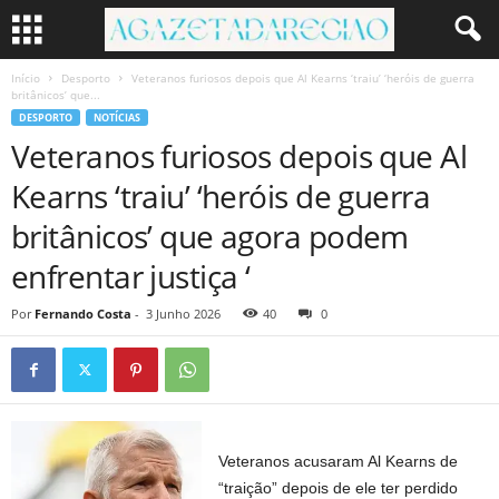
Início
Desporto
Veteranos furiosos depois que Al Kearns ‘traiu’ ‘heróis de guerra
britânicos’ que...
DESPORTO
NOTÍCIAS
Veteranos furiosos depois que Al
Kearns ‘traiu’ ‘heróis de guerra
britânicos’ que agora podem
enfrentar justiça ‘
Por
Fernando Costa
-
3 Junho 2026
40
0
Veteranos acusaram Al Kearns de
“traição” depois de ele ter perdido