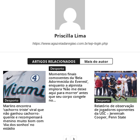
Priscilla Lima
https://www.agazetadaregiao.com.br/wp-login.php
ARTIGOS RELACIONADOS
Mais do autor
Desporto
Momentos finais
comoventes da ‘Bela
Adormecida do Everest’,
enquanto a alpinista
implora ‘Não me deixe
aqui para morrer’ antes
que seu corpo congele
no...
Desporto
Desporto
Marlins encontra
Relatório de observação
‘cachorro triste’ viral que
de jogadores oponentes
não ganhou cachorro-
da USC – Jeremiah
quente e recompensará
Cooper, Penn State
menino muito bom com
‘dia dos sonhos’ no
estádio