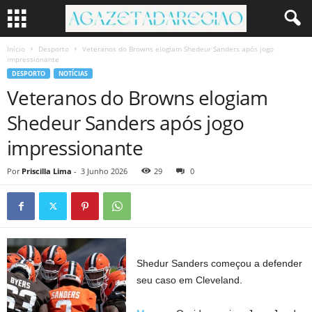
Início
Desporto
Veteranos do Browns elogiam Shedeur Sanders após jogo
impressionante
DESPORTO
NOTÍCIAS
Veteranos do Browns elogiam
Shedeur Sanders após jogo
impressionante
Por
Priscilla Lima
-
3 Junho 2026
29
0
Shedur Sanders começou a defender
seu caso em Cleveland.