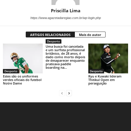
Priscilla Lima
https://www.agazetadaregiao.com.br/wp-login.php
ARTIGOS RELACIONADOS
Mais do autor
Desporto
Uma busca foi cancelada
e um surfista profissional
britânico, de 28 anos, é
dado como morto depois
de desaparecer enquanto
praticava paddle
boarding na...
Desporto
Desporto
Estes são os uniformes
Ryu e Kuwaki lideram
verdes oficiais do futebol
Thitikul Open em
Notre Dame
perseguição