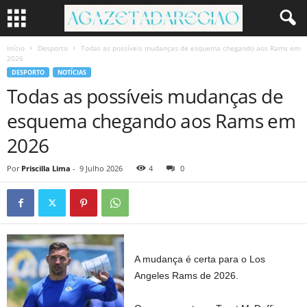
Início
Desporto
Todas as possíveis mudanças de esquema chegando aos Rams em
2026
DESPORTO
NOTÍCIAS
Todas as possíveis mudanças de
esquema chegando aos Rams em
2026
Por
Priscilla Lima
-
9 Julho 2026
4
0
A mudança é certa para o Los
Angeles Rams de 2026.