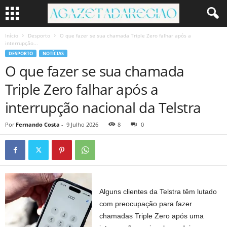
Início
Desporto
O que fazer se sua chamada Triple Zero falhar após a
interrupção...
DESPORTO
NOTÍCIAS
O que fazer se sua chamada
Triple Zero falhar após a
interrupção nacional da Telstra
Por
Fernando Costa
-
9 Julho 2026
8
0
Alguns clientes da Telstra têm lutado
com preocupação para fazer
chamadas Triple Zero após uma