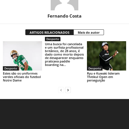
Fernando Costa
ARTIGOS RELACIONADOS
Mais do autor
Desporto
Uma busca foi cancelada
e um surfista profissional
britânico, de 28 anos, é
dado como morto depois
de desaparecer enquanto
praticava paddle
boarding na...
Desporto
Desporto
Estes são os uniformes
Ryu e Kuwaki lideram
verdes oficiais do futebol
Thitikul Open em
Notre Dame
perseguição