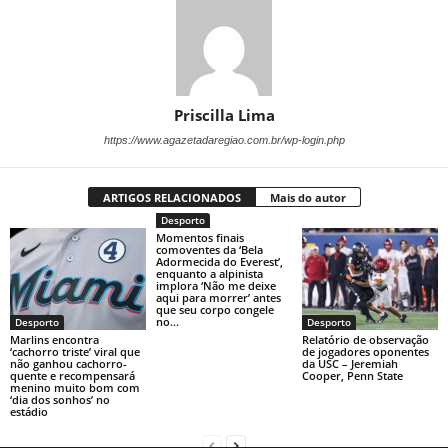
Priscilla Lima
https://www.agazetadaregiao.com.br/wp-login.php
ARTIGOS RELACIONADOS
Mais do autor
Desporto
Momentos finais
comoventes da ‘Bela
Adormecida do Everest’,
enquanto a alpinista
implora ‘Não me deixe
aqui para morrer’ antes
que seu corpo congele
no...
Desporto
Desporto
Marlins encontra
Relatório de observação
‘cachorro triste’ viral que
de jogadores oponentes
não ganhou cachorro-
da USC – Jeremiah
quente e recompensará
Cooper, Penn State
menino muito bom com
‘dia dos sonhos’ no
estádio