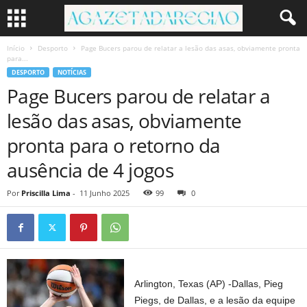
Início
Desporto
Page Bucers parou de relatar a lesão das asas, obviamente pronta
para...
DESPORTO
NOTÍCIAS
Page Bucers parou de relatar a
lesão das asas, obviamente
pronta para o retorno da
ausência de 4 jogos
Por
Priscilla Lima
-
11 Junho 2025
99
0
Arlington, Texas (AP) -Dallas, Pieg
Piegs, de Dallas, e a lesão da equipe