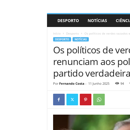
A
DESPORTO
NOTÍCIAS
CIÊNCI
d
r
Início
Desporto
Os políticos de verdes vazados 
i
DESPORTO
NOTÍCIAS
a
Os políticos de ve
n
o
renunciam aos pol
partido verdadeira
Por
Fernando Costa
-
11 Junho 2025
94