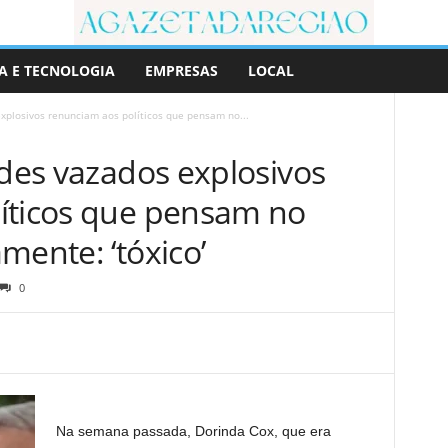
A E TECNOLOGIA
EMPRESAS
LOCAL
explosivos renunciam aos políticos que pensam no...
rdes vazados explosivos
íticos que pensam no
mente: ‘tóxico’
0
Na semana passada, Dorinda Cox, que era