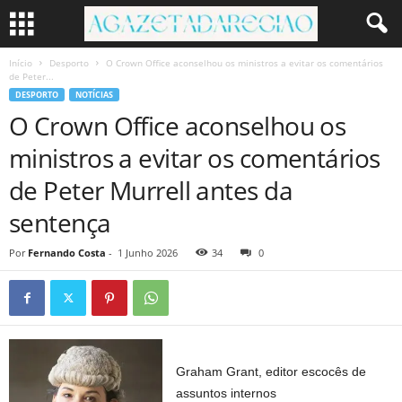
Início
Desporto
O Crown Office aconselhou os ministros a evitar os comentários
de Peter...
DESPORTO
NOTÍCIAS
O Crown Office aconselhou os
ministros a evitar os comentários
de Peter Murrell antes da
sentença
Por
Fernando Costa
-
1 Junho 2026
34
0
Graham Grant, editor escocês de
assuntos internos