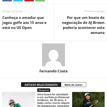
Artigo anterior
Próximo artigo
Conheça o amador que
Por que um boato de
jogou golfe aos 15 anos e
negociação de AJ Brown
está no US Open
poderia acontecer esta
semana
Fernando Costa
ARTIGOS RELACIONADOS
Mais do autor
Desporto
Uma busca foi cancelada
e um surfista profissional
britânico, de 28 anos, é
dado como morto depois
de desaparecer enquanto