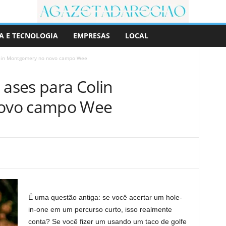
A E TECNOLOGIA
EMPRESAS
LOCAL
olin Montgomery no novo campo Wee
 ases para Colin
ovo campo Wee
É uma questão antiga: se você acertar um hole-
in-one em um percurso curto, isso realmente
conta? Se você fizer um usando um taco de golfe