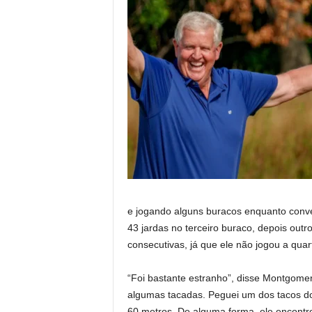
e jogando alguns buracos enquanto conve
43 jardas no terceiro buraco, depois outr
consecutivas, já que ele não jogou a quar
“Foi bastante estranho”, disse Montgomer
algumas tacadas. Peguei um dos tacos do 
60 metros. De alguma forma, ele encontrou