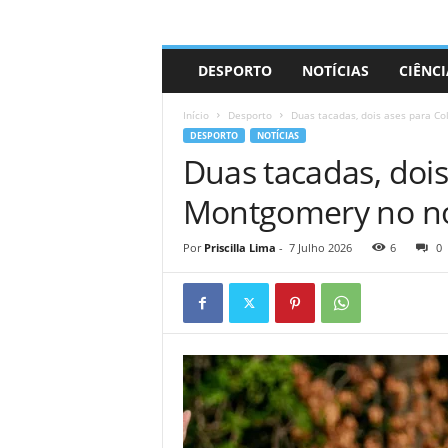
A
DESPORTO
NOTÍCIAS
CIÊNCI
d
r
Início
Desporto
Duas tacadas, dois ases para C
i
DESPORTO
NOTÍCIAS
a
Duas tacadas, dois
n
o
Montgomery no n
Por
Priscilla Lima
-
7 Julho 2026
6
0