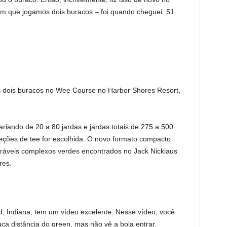
m que jogamos dois buracos – foi quando cheguei. 51
dois buracos no Wee Course no Harbor Shores Resort,
iando de 20 a 80 jardas e jardas totais de 275 a 500
eções de tee for escolhida. O novo formato compacto
áveis ​​complexos verdes encontrados no Jack Nicklaus
res.
 Indiana, tem um vídeo excelente. Nesse vídeo, você
 distância do green, mas não vê a bola entrar.