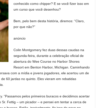
conhecido como chipper? E se você fizer isso em
um curso que você desenhou?
Bem, pelo bem desta história, diremos: “Claro,
por que não?”
anúncio
Colin Montgomery fez duas dessas caudas na
segunda-feira, durante a celebração oficial de
abertura do Wee Course no Harbor Shores
Resort em Benton Harbor, Michigan. Caminhando
rsava com a mídia e jovens jogadores, ele acertou um de
o de 60 jardas no quinto. Eles vieram em rebatidas
ta.
y. “Passamos pelos primeiros buracos e decidimos acertar
Sr. Fettig – um picador – e pensei em tentar a cerca de
 o buraco. Então, incrivelmente, fiz isso de novo no