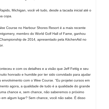
ds, Michigan, você vê tudo, desde a tacada inicial até o
 na copa.
ee Course no Harbour Shores Resort é a mais recente
ontgomery, membro do World Golf Hall of Fame, ganhou
 Championship de 2014, apresentado pela KitchenAid no
or.
nteceu e com os detalhes e a visão que Jeff Fettig e seu
muito honrado e humilde por ter sido convidado para ajudar
eu envolvimento com o Wee Course. “Eu projetei cursos em
mento agora, a qualidade de tudo é a qualidade do grande
 uma chance e, sem chance, não saberemos o próximo
o em algum lugar? Sem chance, você não sabe. É disso