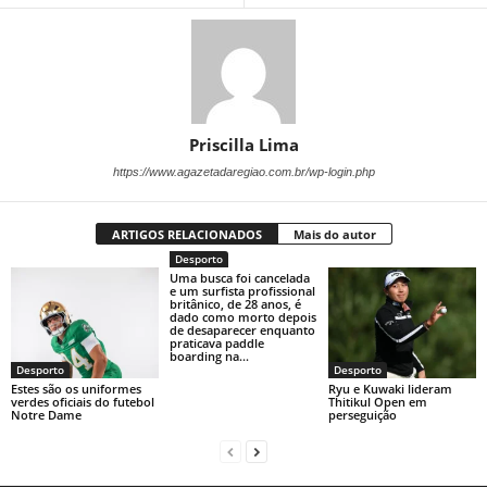
Priscilla Lima
https://www.agazetadaregiao.com.br/wp-login.php
ARTIGOS RELACIONADOS
Mais do autor
Desporto
Uma busca foi cancelada
e um surfista profissional
britânico, de 28 anos, é
dado como morto depois
de desaparecer enquanto
praticava paddle
boarding na...
Desporto
Desporto
Estes são os uniformes
Ryu e Kuwaki lideram
verdes oficiais do futebol
Thitikul Open em
Notre Dame
perseguição