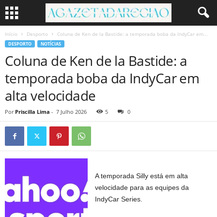
Início
Desporto
Coluna de Ken de la Bastide: a temporada boba da IndyCar em...
DESPORTO
NOTÍCIAS
Coluna de Ken de la Bastide: a
temporada boba da IndyCar em
alta velocidade
Por
Priscilla Lima
-
7 Julho 2026
5
0
A temporada Silly está em alta
velocidade para as equipes da
IndyCar Series.