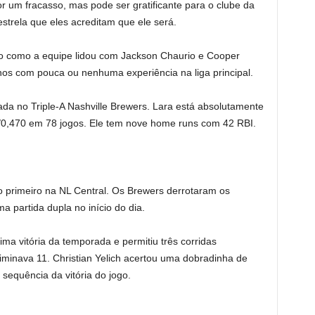
or um fracasso, mas pode ser gratificante para o clube da
strela que eles acreditam que ele será.
o como a equipe lidou com Jackson Chaurio e Cooper
nos com pouca ou nenhuma experiência na liga principal.
ada no Triple-A Nashville Brewers. Lara está absolutamente
/0,470 em 78 jogos. Ele tem nove home runs com 42 RBI.
 primeiro na NL Central. Os Brewers derrotaram os
a partida dupla no início do dia.
ma vitória da temporada e permitiu três corridas
minava 11. Christian Yelich acertou uma dobradinha de
 sequência da vitória do jogo.