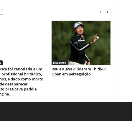
o
Desporto
sca foi cancelada e um
Ryu e Kuwaki lideram Thitikul
a profissional britânico,
Open em perseguição
anos, é dado como morto
 de desaparecer
to praticava paddle
g na...