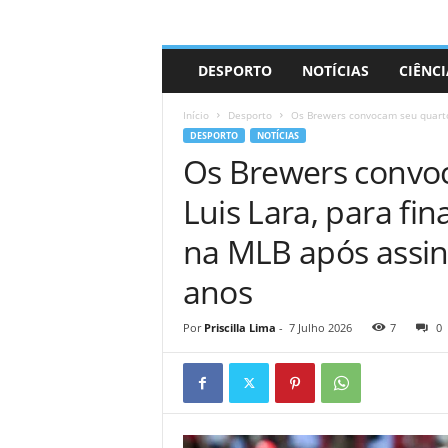
A
DESPORTO
NOTÍCIAS
CIÊNCI
d
r
Início
Desporto
Os Brewers convocam seu quarto c
i
DESPORTO
NOTÍCIAS
a
Os Brewers convoc
n
o
Luis Lara, para fin
na MLB após assin
anos
Por
Priscilla Lima
-
7 Julho 2026
7
0