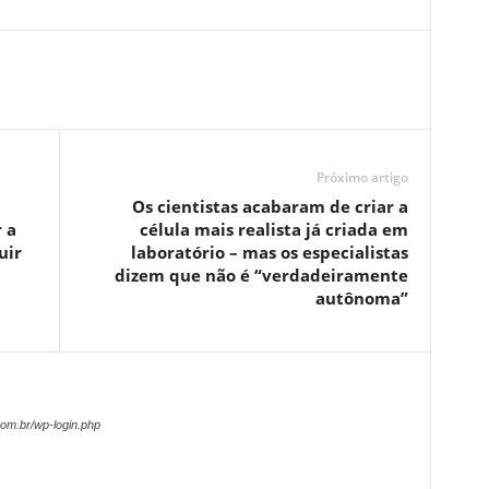
Próximo artigo
Os cientistas acabaram de criar a
 a
célula mais realista já criada em
uir
laboratório – mas os especialistas
dizem que não é “verdadeiramente
autônoma”
om.br/wp-login.php