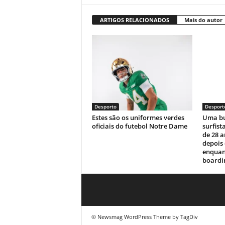
ARTIGOS RELACIONADOS
Mais do autor
Desporto
Desport
Estes são os uniformes verdes
Uma bu
oficiais do futebol Notre Dame
surfist
de 28 
depois
enquan
boardin
© Newsmag WordPress Theme by TagDiv