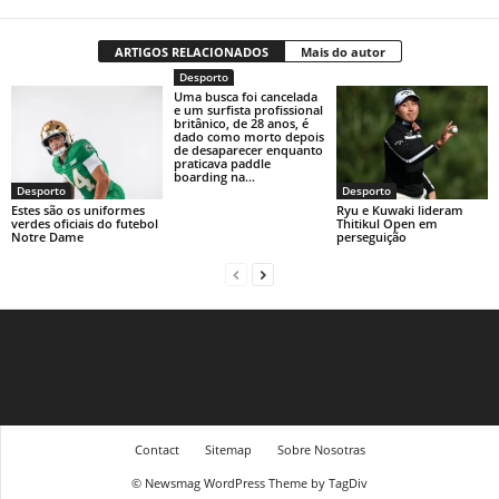
ARTIGOS RELACIONADOS
Mais do autor
Desporto
Uma busca foi cancelada
e um surfista profissional
britânico, de 28 anos, é
dado como morto depois
de desaparecer enquanto
praticava paddle
boarding na...
Desporto
Desporto
Estes são os uniformes
Ryu e Kuwaki lideram
verdes oficiais do futebol
Thitikul Open em
Notre Dame
perseguição
Contact
Sitemap
Sobre Nosotras
© Newsmag WordPress Theme by TagDiv