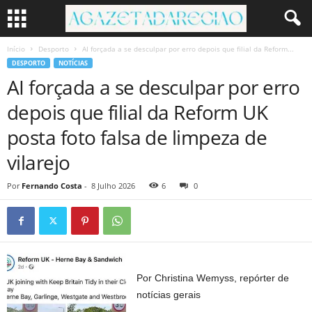
Início
Desporto
AI forçada a se desculpar por erro depois que filial da Reform...
DESPORTO
NOTÍCIAS
AI forçada a se desculpar por erro
depois que filial da Reform UK
posta foto falsa de limpeza de
vilarejo
Por
Fernando Costa
-
8 Julho 2026
6
0
Por Christina Wemyss, repórter de
notícias gerais