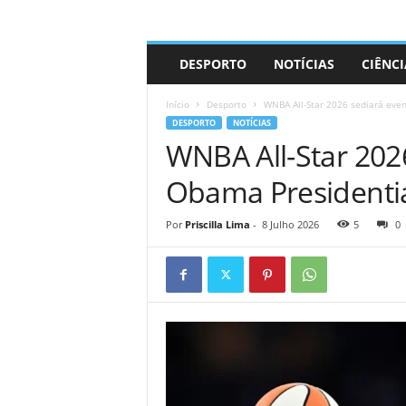
A
DESPORTO
NOTÍCIAS
CIÊNCI
d
r
Início
Desporto
WNBA All-Star 2026 sediará eve
i
DESPORTO
NOTÍCIAS
a
WNBA All-Star 202
n
o
Obama Presidentia
Por
Priscilla Lima
-
8 Julho 2026
5
0