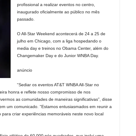
profissional a realizar eventos no centro,
inaugurado oficialmente ao público no mês
passado.
O All-Star Weekend acontecerá de 24 a 25 de
julho em Chicago, com a liga hospedando o
media day e treinos no Obama Center, além do
Changemaker Day e do Junior WNBA Day.
anúncio
“Sediar os eventos AT&T WNBA All-Star no
ira honra e reflete nosso compromisso de nos
vermos as comunidades de maneiras significativas”, disse
 em um comunicado. “Estamos entusiasmados em reunir a
ara criar experiências memoráveis ​​neste novo local
cio atlético de 60.000 pés quadrados, que inclui uma