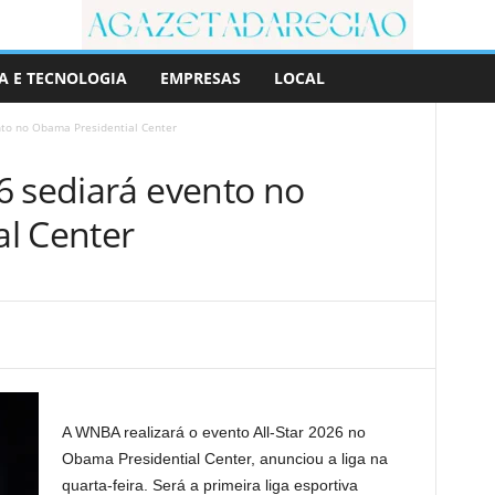
A E TECNOLOGIA
EMPRESAS
LOCAL
nto no Obama Presidential Center
6 sediará evento no
l Center
A WNBA realizará o evento All-Star 2026 no
Obama Presidential Center, anunciou a liga na
quarta-feira. Será a primeira liga esportiva