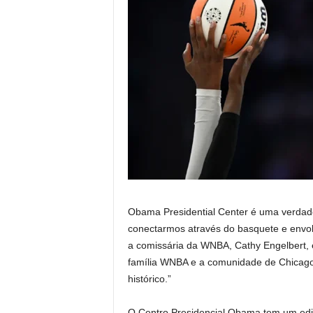
Obama Presidential Center é uma verdade
conectarmos através do basquete e envol
a comissária da WNBA, Cathy Engelbert,
família WNBA e a comunidade de Chicago p
histórico.”
O Centro Presidencial Obama tem um edifí