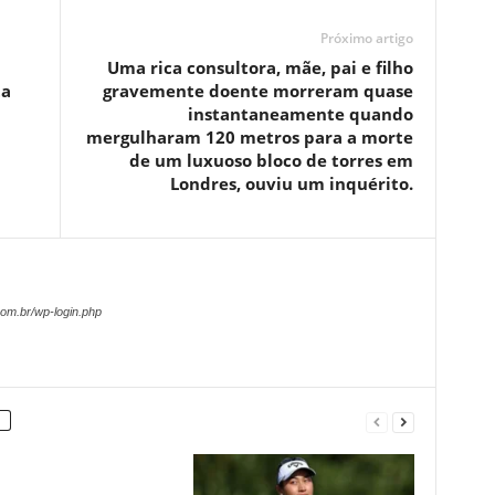
Próximo artigo
Uma rica consultora, mãe, pai e filho
ta
gravemente doente morreram quase
instantaneamente quando
mergulharam 120 metros para a morte
de um luxuoso bloco de torres em
Londres, ouviu um inquérito.
om.br/wp-login.php