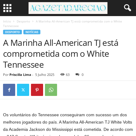
Início
Desporto
A Marinha All-American TJ está comprometida com o White
Tennessee
DESPORTO
NOTÍCIAS
A Marinha All-American TJ está
comprometida com o White
Tennessee
Por
Priscilla Lima
-
5 Julho 2025
63
0
Os voluntários do Tennessee conseguiram com sucesso um dos
melhores jogadores do país. A Marinha All-American TJ White Volts
da Academia Jackson do Mississippi está cometida. De acordo com