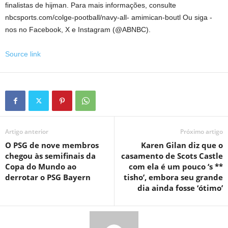
finalistas de hijman. Para mais informações, consulte
nbcsports.com/colge-pootball/navy-all- amimican-boutl
Ou siga -
nos no Facebook, X e Instagram (@ABNBC).
Source link
Artigo anterior
Próximo artigo
O PSG de nove membros
Karen Gilan diz que o
chegou às semifinais da
casamento de Scots Castle
Copa do Mundo ao
com ela é um pouco ‘s **
derrotar o PSG Bayern
tisho’, embora seu grande
dia ainda fosse ‘ótimo’