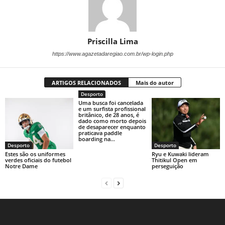
Priscilla Lima
https://www.agazetadaregiao.com.br/wp-login.php
ARTIGOS RELACIONADOS
Mais do autor
Desporto
Uma busca foi cancelada
e um surfista profissional
britânico, de 28 anos, é
dado como morto depois
de desaparecer enquanto
praticava paddle
boarding na...
Desporto
Desporto
Estes são os uniformes
Ryu e Kuwaki lideram
verdes oficiais do futebol
Thitikul Open em
Notre Dame
perseguição