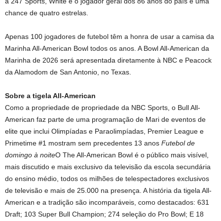
a 247 Sports, White é o jogador geral dos 86 anos do país e uma
chance de quatro estrelas.
Apenas 100 jogadores de futebol têm a honra de usar a camisa da
Marinha All-American Bowl todos os anos. A Bowl All-American da
Marinha de 2026 será apresentada diretamente à NBC e Peacock
da Alamodom de San Antonio, no Texas.
Sobre a tigela All-American
Como a propriedade de propriedade da NBC Sports, o Bull All-
American faz parte de uma programação de Mari de eventos de
elite que inclui Olimpíadas e Paraolimpíadas, Premier League e
Primetime #1 mostram sem precedentes 13 anos
Futebol de
domingo à noite
O The All-American Bowl é o público mais visível,
mais discutido e mais exclusivo da televisão da escola secundária
do ensino médio, todos os milhões de telespectadores exclusivos
de televisão e mais de 25.000 na presença. A história da tigela All-
American e a tradição são incomparáveis, como destacados: 631
Draft; 103 Super Bull Champion; 274 seleção do Pro Bowl; E 18