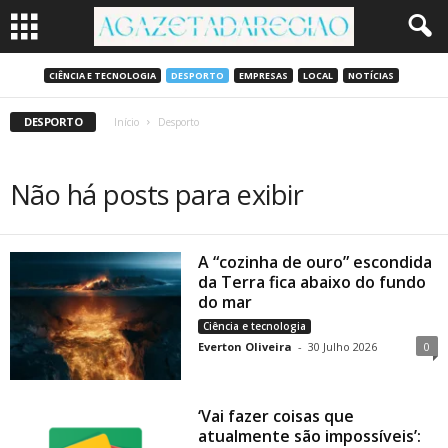
CIÊNCIA E TECNOLOGIA
DESPORTO
EMPRESAS
LOCAL
NOTÍCIAS
DESPORTO
Início
Desporto
Não há posts para exibir
A “cozinha de ouro” escondida
da Terra fica abaixo do fundo
do mar
Ciência e tecnologia
Everton Oliveira
-
30 Julho 2026
0
‘Vai fazer coisas que
atualmente são impossíveis’: