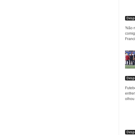
Desp
'Não m
comigo
Franci
Desp
Futeb
enfre
olhou 
Desp