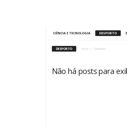
A
d
r
CIÊNCIA E TECNOLOGIA
DESPORTO
i
a
n
DESPORTO
Início
Desporto
o
Não há posts para exi