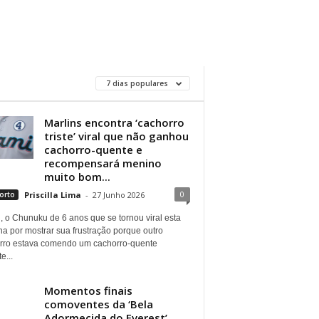
7 dias populares
Marlins encontra ‘cachorro
triste’ viral que não ganhou
cachorro-quente e
recompensará menino
muito bom...
0
orto
Priscilla Lima
-
27 Junho 2026
, o Chunuku de 6 anos que se tornou viral esta
a por mostrar sua frustração porque outro
rro estava comendo um cachorro-quente
e...
Momentos finais
comoventes da ‘Bela
Adormecida do Everest’,