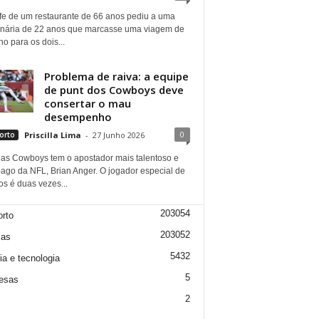
fe de um restaurante de 66 anos pediu a uma
onária de 22 anos que marcasse uma viagem de
ho para os dois...
Problema de raiva: a equipe
de punt dos Cowboys deve
consertar o mau
desempenho
0
orto
Priscilla Lima
-
27 Junho 2026
las Cowboys tem o apostador mais talentoso e
ago da NFL, Brian Anger. O jogador especial de
s é duas vezes...
203054
rto
203052
ias
5432
ia e tecnologia
5
esas
2