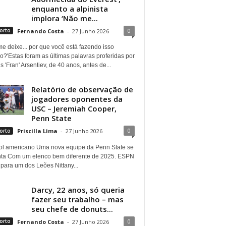
enquanto a alpinista
implora ‘Não me...
0
orto
Fernando Costa
-
27 Junho 2026
e deixe... por que você está fazendo isso
?'Estas foram as últimas palavras proferidas por
s 'Fran' Arsentiev, de 40 anos, antes de...
Relatório de observação de
jogadores oponentes da
USC – Jeremiah Cooper,
Penn State
0
orto
Priscilla Lima
-
27 Junho 2026
ol americano Uma nova equipe da Penn State se
nta Com um elenco bem diferente de 2025. ESPN
para um dos Leões Nittany...
Darcy, 22 anos, só queria
fazer seu trabalho – mas
seu chefe de donuts...
0
orto
Fernando Costa
-
27 Junho 2026