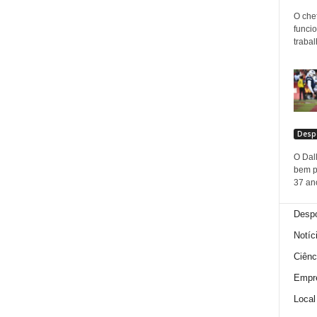
O che
funci
trabal
Desp
O Dal
bem p
37 ano
Despo
Notíc
Ciênc
Empr
Local