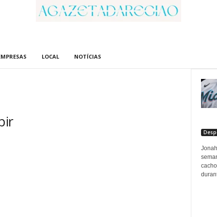
EMPRESAS
LOCAL
NOTÍCIAS
bir
Desp
Jonah
seman
cacho
durant