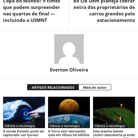
Copa do Mundo? 9 times
do Lib Dem planeja cobrar
que podem surpreender
extra dos proprietários de
nas quartas de final —
carros grandes pelo
incluindo a USMNT
estacionamento
Everton Oliveira
ARTIGOS RELACIONADOS
Mais do autor
Ciência e tecnologia
Ciência e tecnologia
Ciência e tecnologia
A sonda Einstein pode ter
A Terra vem semeando
Esta aranha balista
capturado um buraco
vida em Vênus há bilhões
recém-descoberta prende