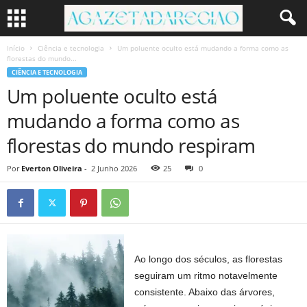
Início
Ciência e tecnologia
Um poluente oculto está mudando a forma como as
florestas do mundo...
CIÊNCIA E TECNOLOGIA
Um poluente oculto está
mudando a forma como as
florestas do mundo respiram
Por
Everton Oliveira
-
2 Junho 2026
25
0
Ao longo dos séculos, as florestas
seguiram um ritmo notavelmente
consistente. Abaixo das árvores,