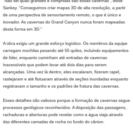
“Não sei quão grandes e compridas são essas cavernas”, disse
Sankey. “Conseguimos criar mapas 3D de alta resolução, a partir
de uma perspectiva de sensoriamento remoto, o que é único e
inovador. As cavernas do Grand Canyon nunca foram mapeadas
desta forma em 3D.”
A obra exigiu um grande esforço logístico. Os membros da equipe
carregam mochilas pesando até 55 quilos, incluindo equipamentos
de líder, enquanto caminham até entradas de cavernas
inacessíveis que podem levar até dois dias para serem
alcançadas. Uma vez lá dentro, eles escalaram, fizeram rapel,
rastejaram e até flutuaram através de seções inundadas enquanto
registravam o tamanho e os padrões de fratura das cavernas.
Esses detalhes são valiosos porque a formação de cavernas segue
processos geológicos reconhecidos. A disposição das passagens,
rachaduras e aberturas pode revelar como a água viaja através
das diferentes camadas de rocha no fundo do cânion.