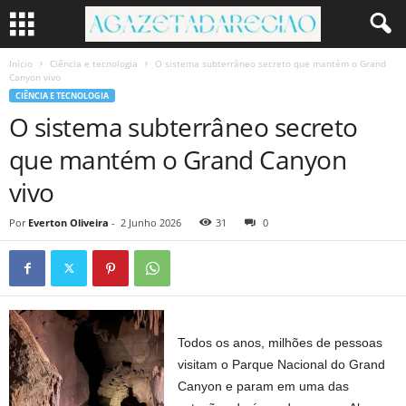
Início
Ciência e tecnologia
O sistema subterrâneo secreto que mantém o Grand
Canyon vivo
CIÊNCIA E TECNOLOGIA
O sistema subterrâneo secreto
que mantém o Grand Canyon
vivo
Por
Everton Oliveira
-
2 Junho 2026
31
0
Todos os anos, milhões de pessoas
visitam o Parque Nacional do Grand
Canyon e param em uma das