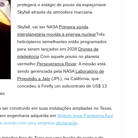
protegerá o estágio de pouso da espaçonave
Skyfall através da atmosfera marciana.
Skyfall, vai ser NASA
Primeira sonda
interplanetária movida a energia nuclear
Três
helicópteros semelhantes estão programados
para serem lançados em 2028
Drones de
inteligência
Com aquele pouso no planeta
vermelho
Perseverança Rover
. A missão está
sendo gerenciada pela NASA
Laboratório de
Propulsão a Jato
(JPL), na Califórnia, que
concedeu à Firefly um subcontrato de US$ 13
es.
a ser construído em suas instalações ampliadas no Texas,
 em engenharia adquirida em
Módulo lunar Fantasma Azul
y, de acordo com uma empresa
declaração
.
missões fora da Terra por uma fração do custo e do