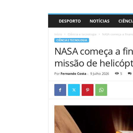
A
DESPORTO
NOTÍCIAS
CIÊNCI
d
r
Início
Ciência e tecnologia
NASA começa a financ
i
CIÊNCIA E TECNOLOGIA
a
NASA começa a fin
n
o
missão de helicópt
Por
Fernando Costa
-
9 Julho 2026
5