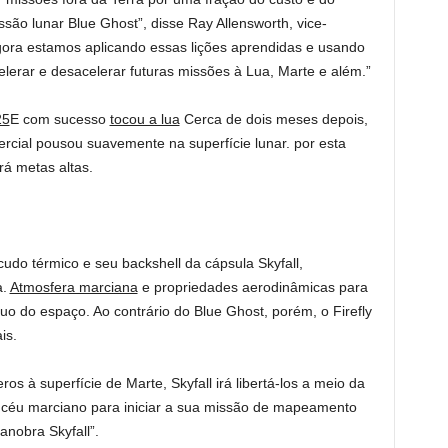
o lunar Blue Ghost”, disse Ray Allensworth, vice-
gora estamos aplicando essas lições aprendidas e usando
erar e desacelerar futuras missões à Lua, Marte e além.”
25
E com sucesso
tocou a lua
Cerca de dois meses depois,
ial pousou suavemente na superfície lunar. por esta
rá metas altas.
scudo térmico e seu backshell da cápsula Skyfall,
a.
Atmosfera marciana
e propriedades aerodinâmicas para
uo do espaço. Ao contrário do Blue Ghost, porém, o Firefly
is.
ros à superfície de Marte, Skyfall irá libertá-los a meio da
 céu marciano para iniciar a sua missão de mapeamento
nobra Skyfall”.