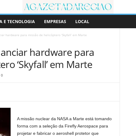
A E TECNOLOGIA
EMPRESAS
LOCAL
iar hardware para missão de helicóptero ‘Skyfall’ em Marte
anciar hardware para
ero ‘Skyfall’ em Marte
0
A missão nuclear da NASA a Marte está tomando
forma com a seleção da Firefly Aerospace para
projetar e fabricar o aeroshell protetor que