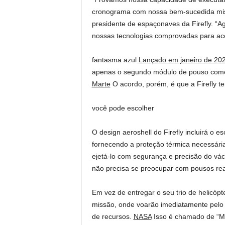
cronograma com nossa bem-sucedida missã
presidente de espaçonaves da Firefly. “A
nossas tecnologias comprovadas para acel
fantasma azul
Lançado em janeiro de 20
apenas o segundo módulo de pouso comerc
Marte
O acordo, porém, é que a Firefly te
você pode escolher
O design aeroshell do Firefly incluirá o e
fornecendo a proteção térmica necessári
ejetá-lo com segurança e precisão do vác
não precisa se preocupar com pousos rea
Em vez de entregar o seu trio de helicópte
missão, onde voarão imediatamente pelo
de recursos.
NASA
Isso é chamado de “Ma