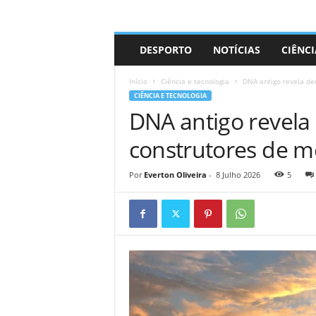
A
DESPORTO
NOTÍCIAS
CIÊNCI
d
r
Início
Ciência e tecnologia
DNA antigo revela dec
i
CIÊNCIA E TECNOLOGIA
a
DNA antigo revela 
n
o
construtores de m
Por
Everton Oliveira
-
8 Julho 2026
5