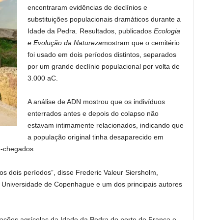
encontraram evidências de declínios e
substituições populacionais dramáticos durante a
Idade da Pedra. Resultados, publicados
Ecologia
e Evolução da Natureza
mostram que o cemitério
foi usado em dois períodos distintos, separados
por um grande declínio populacional por volta de
3.000 aC.
A análise de ADN mostrou que os indivíduos
enterrados antes e depois do colapso não
estavam intimamente relacionados, indicando que
a população original tinha desaparecido em
m-chegados.
s dois períodos”, disse Frederic Valeur Siersholm,
da Universidade de Copenhague e um dos principais autores
ações agrícolas da Idade da Pedra do norte de França e