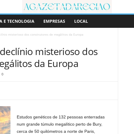
A E TECNOLOGIA
EMPRESAS
LOCAL
línio misterioso dos construtores de megálitos da Europa
declínio misterioso dos
egálitos da Europa
0
Estudos genéticos de 132 pessoas enterradas
num grande túmulo megalítico perto de Bury,
cerca de 50 quilómetros a norte de Paris,