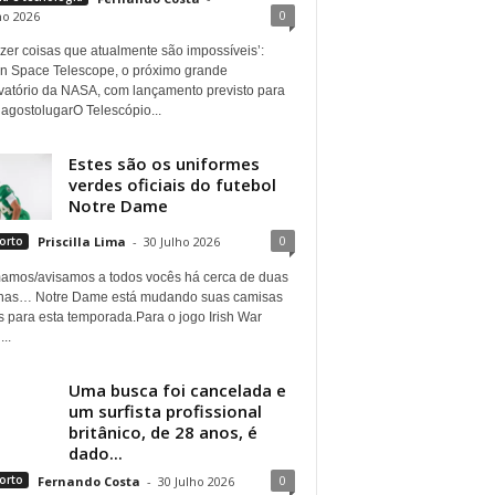
0
ho 2026
azer coisas que atualmente são impossíveis’:
 Space Telescope, o próximo grande
vatório da NASA, com lançamento previsto para
 agostolugarO Telescópio...
Estes são os uniformes
verdes oficiais do futebol
Notre Dame
0
orto
Priscilla Lima
-
30 Julho 2026
mamos/avisamos a todos vocês há cerca de duas
as… Notre Dame está mudando suas camisas
s para esta temporada.Para o jogo Irish War
..
Uma busca foi cancelada e
um surfista profissional
britânico, de 28 anos, é
dado...
0
orto
Fernando Costa
-
30 Julho 2026