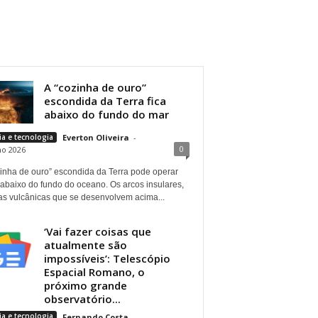
A “cozinha de ouro”
escondida da Terra fica
abaixo do fundo do mar
ia e tecnologia
Everton Oliveira
-
0
ho 2026
zinha de ouro” escondida da Terra pode operar
 abaixo do fundo do oceano. Os arcos insulares,
as vulcânicas que se desenvolvem acima...
‘Vai fazer coisas que
atualmente são
impossíveis’: Telescópio
Espacial Romano, o
próximo grande
observatório...
ia e tecnologia
Fernando Costa
-