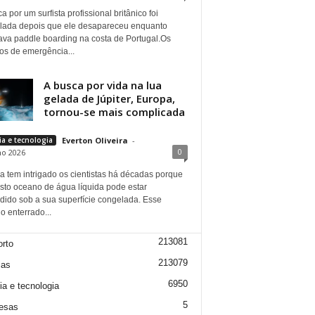
a por um surfista profissional britânico foi
lada depois que ele desapareceu enquanto
cava paddle boarding na costa de Portugal.Os
os de emergência...
A busca por vida na lua
gelada de Júpiter, Europa,
tornou-se mais complicada
ia e tecnologia
Everton Oliveira
-
0
ho 2026
a tem intrigado os cientistas há décadas porque
sto oceano de água líquida pode estar
dido sob a sua superfície congelada. Esse
 enterrado...
213081
rto
213079
ias
6950
ia e tecnologia
5
esas