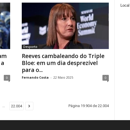
Local
Desporto
iam
Reeves cambaleando do Triple
 a
Bloe: em um dia desprezível
para o...
Fernando Costa
-
22 Maio 2025
0
0
...
Página 19.904 de 22.004
22.004