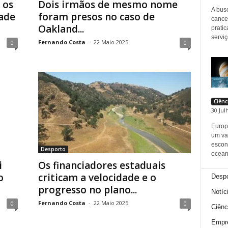
 os
Dois irmãos de mesmo nome
A busc
ade
foram presos no caso de
cance
Oakland...
prati
serviç
Fernando Costa
-
22 Maio 2025
0
0
Ciênc
30 Jul
Europ
um va
escon
Desporto
oceano
i
Os financiadores estaduais
o
criticam a velocidade e o
Despo
progresso no plano...
Notíc
Fernando Costa
-
22 Maio 2025
0
0
Ciênc
Empr