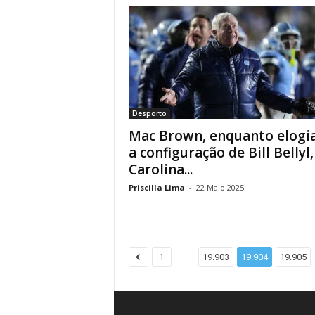
Desporto
Mac Brown, enquanto elog
a configuração de Bill Bellyl,
Carolina...
Priscilla Lima
-
22 Maio 2025
...
1
19.903
19.904
19.905