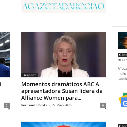
Ciênc
30 Jul
A “co
muito
Desporto
cadei
i
Momentos dramáticos ABC A
s
apresentadora Susan lidera da
Alliance Women para...
Fernando Costa
-
22 Maio 2025
0
0
Ciênc