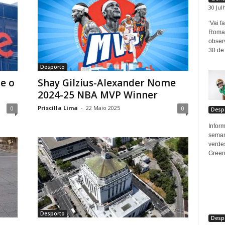
30 Jul
‘Vai f
Roman
obser
30 de
Desporto
e o
Shay Gilzius-Alexander Nome
2024-25 NBA MVP Winner
Priscilla Lima
-
22 Maio 2025
0
0
Desp
Infor
seman
verde
Green.
Desporto
Desp