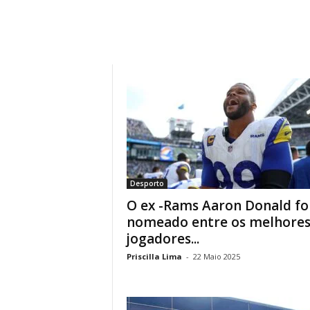
A
d
r
i
a
n
o
Desporto
O ex -Rams Aaron Donald fo
nomeado entre os melhore
jogadores...
Priscilla Lima
-
22 Maio 2025