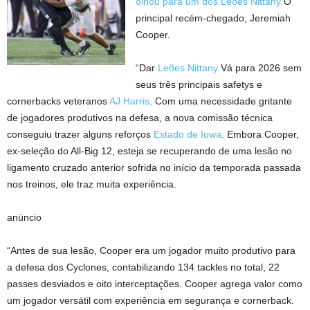
olhou para um dos Leões Nittany
O
principal recém-chegado, Jeremiah
Cooper.
“Dar
Leões Nittany
Vá para 2026 sem
seus três principais safetys e
cornerbacks veteranos
AJ Harris
. Com uma necessidade gritante
de jogadores produtivos na defesa, a nova comissão técnica
conseguiu trazer alguns reforços
Estado de Iowa
. Embora Cooper,
ex-seleção do All-Big 12, esteja se recuperando de uma lesão no
ligamento cruzado anterior sofrida no início da temporada passada
nos treinos, ele traz muita experiência.
anúncio
“Antes de sua lesão, Cooper era um jogador muito produtivo para
a defesa dos Cyclones, contabilizando 134 tackles no total, 22
passes desviados e oito interceptações. Cooper agrega valor como
um jogador versátil com experiência em segurança e cornerback.