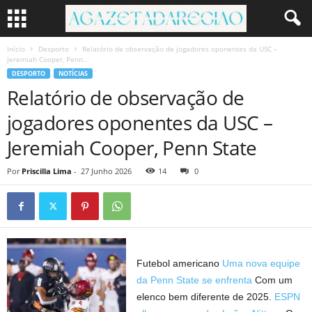
Início
Desporto
Relatório de observação de jogadores oponentes da USC –
Jeremiah Cooper, Penn...
DESPORTO
NOTÍCIAS
Relatório de observação de
jogadores oponentes da USC –
Jeremiah Cooper, Penn State
Por
Priscilla Lima
-
27 Junho 2026
14
0
Futebol americano
Uma nova equipe
da Penn State se enfrenta
Com um
elenco bem diferente de 2025.
ESPN