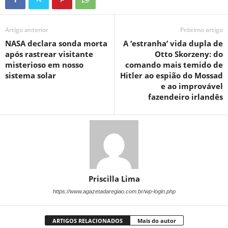
Artigo anterior
Próximo artigo
NASA declara sonda morta
A ‘estranha’ vida dupla de
após rastrear visitante
Otto Skorzeny: do
misterioso em nosso
comando mais temido de
sistema solar
Hitler ao espião do Mossad
e ao improvável
fazendeiro irlandês
Priscilla Lima
https://www.agazetadaregiao.com.br/wp-login.php
ARTIGOS RELACIONADOS
Mais do autor