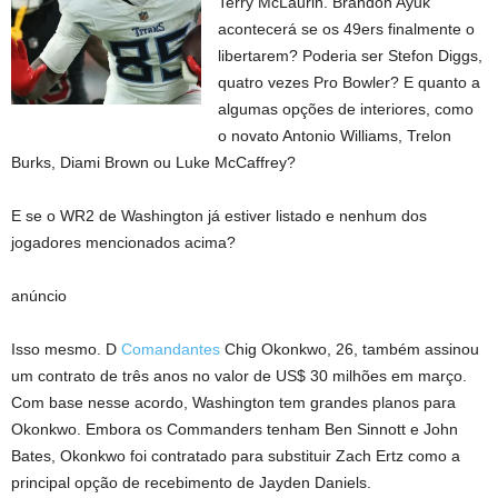
Terry McLaurin. Brandon Ayuk
acontecerá se os 49ers finalmente o
libertarem? Poderia ser Stefon Diggs,
quatro vezes Pro Bowler? E quanto a
algumas opções de interiores, como
o novato Antonio Williams, Trelon
Burks, Diami Brown ou Luke McCaffrey?
E se o WR2 de Washington já estiver listado e nenhum dos
jogadores mencionados acima?
anúncio
Isso mesmo. D
Comandantes
Chig Okonkwo, 26, também assinou
um contrato de três anos no valor de US$ 30 milhões em março.
Com base nesse acordo, Washington tem grandes planos para
Okonkwo. Embora os Commanders tenham Ben Sinnott e John
Bates, Okonkwo foi contratado para substituir Zach Ertz como a
principal opção de recebimento de Jayden Daniels.