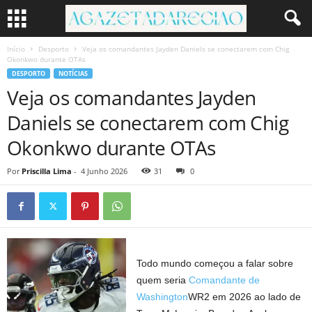
Início
Desporto
Veja os comandantes Jayden Daniels se conectarem com Chig
Okonkwo durante OTAs
DESPORTO
NOTÍCIAS
Veja os comandantes Jayden
Daniels se conectarem com Chig
Okonkwo durante OTAs
Por
Priscilla Lima
-
4 Junho 2026
31
0
Todo mundo começou a falar sobre
quem seria
Comandante de
Washington
WR2 em 2026 ao lado de