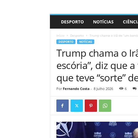
A
DESPORTO
NOTÍCIAS
CIÊNCI
d
r
Início
Desporto
Trump chama o Irã de “um bando 
i
DESPORTO
NOTÍCIAS
a
Trump chama o Ir
n
o
escória”, diz que 
que teve “sorte” d
Por
Fernando Costa
-
8 Julho 2026
6