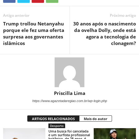
Artigo anterior
Próximo artigo
Trump trollou Netanyahu
30 anos após o nascimento
porque ele fez uma oferta
da ovelha Dolly, onde está
surpresa aos governantes
agora a tecnologia de
islâmicos
clonagem?
Priscilla Lima
https://www.agazetadaregiao.com.br/wp-login.php
ARTIGOS RELACIONADOS
Mais do autor
Desporto
Uma busca foi cancelada
e um surfista profissional
britânico, de 28 anos, é