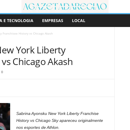
A E TECNOLOGIA
EMPRESAS
LOCAL
y Franchisee History vs Chicago Akash
ew York Liberty
y vs Chicago Akash
0
Sabrina Ayonsku New York Liberty Franchise
History vs Chicago Sky apareceu originalmente
nos esportes de Athlon.