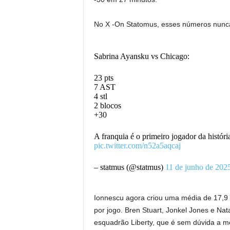
No X -On Statomus, esses números nunca c
Sabrina Ayansku vs Chicago:
23 pts
7 AST
4 stl
2 blocos
+30
A franquia é o primeiro jogador da histó
pic.twitter.com/n52a5aqcaj
– statmus (@statmus)
11 de junho de 202
Ionnescu agora criou uma média de 17,9 po
por jogo. Bren Stuart, Jonkel Jones e Na
esquadrão Liberty, que é sem dúvida a 