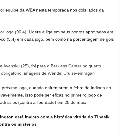
elhor equipe da WBA nesta temporada nos dois lados da
 por jogo (90,4). Lidere a liga em seus pontos aprovados em
 bloco (5,4) em cada jogo, bem como na porcentagem de gols
a Ayansku (25), foi para o Berkless Center no quarto
o obrigatório: imagens de Wendel Cruise-emragan
eu próximo jogo, quando enfrentarem a febre de Indiana no
avelmente, isso pode ser eficaz no primeiro jogo de
uadrissips (contra a liberdade) em 25 de maio.
gton está invicto com a histórica vitória do Tihasik
ontra os mistérios