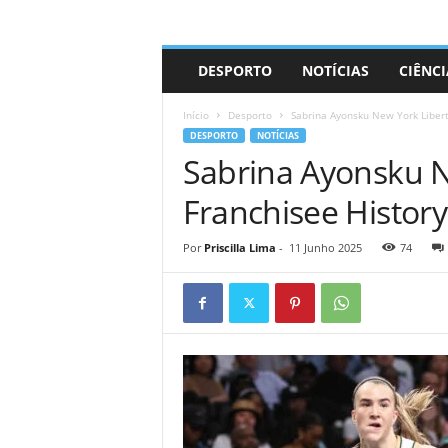
A
DESPORTO
NOTÍCIAS
CIÊNCI
d
r
Início
Desporto
Sabrina Ayonsku New York Libert
i
DESPORTO
NOTÍCIAS
a
Sabrina Ayonsku N
n
o
Franchisee Histor
Por
Priscilla Lima
-
11 Junho 2025
74