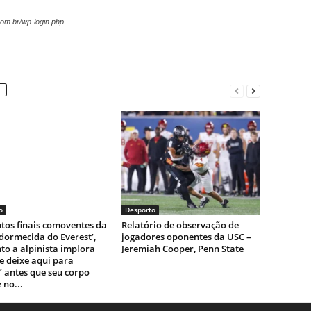
om.br/wp-login.php
o
Desporto
os finais comoventes da
Relatório de observação de
dormecida do Everest’,
jogadores oponentes da USC –
o a alpinista implora
Jeremiah Cooper, Penn State
e deixe aqui para
 antes que seu corpo
 no...