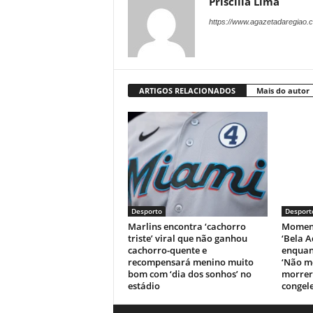
Priscilla Lima
https://www.agazetadaregiao.c
ARTIGOS RELACIONADOS
Mais do autor
Desporto
Desport
Marlins encontra ‘cachorro
Moment
triste’ viral que não ganhou
‘Bela A
cachorro-quente e
enquant
recompensará menino muito
‘Não m
bom com ‘dia dos sonhos’ no
morrer’
estádio
congele