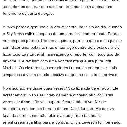
só podemos esperar que esse aríete furioso seja apenas um
fenômeno de curta duração.
A raiva parecia genuína e já era evidente, no início do dia, quando
a Sky News exibiu imagens de um jornalista confrontando Farage
num espaço público. Por um segundo, pareceu que ele iria passar
sem dizer uma palavra, mas então algo dentro dele estalou e ele
ficou todo EastEnderish, ameaçando o repórter com todo tipo de
enxofre. Ele fez isso com uma voz faminta que era pura Phil
Mitchell. Os eleitores conservadores flutuantes podem ser mais
simpáticos à velha atitude positiva do que a esses tons terríveis.
No discurso, ele disse duas vezes: “Não fiz nada de errado”. Ele
acrescentou: “Não usei indevidamente dinheiro público”. Três
vezes ele disse ‘não vou suportar’ causando raiva. Nesse
momento, seu tom se torna o de um Dalek furioso. Ele estava
falando sobre como não toleraria que jornalistas hostis
arrastassem sua filha para a política. O juiz Leveson foi nomeado.