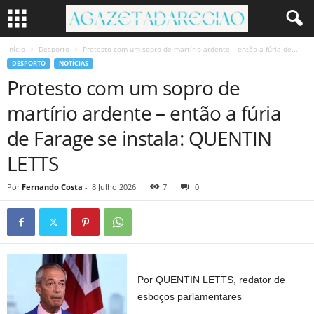
Início
Desporto
Protesto com um sopro de martírio ardente – então a fúria de...
DESPORTO
NOTÍCIAS
Protesto com um sopro de
martírio ardente – então a fúria
de Farage se instala: QUENTIN
LETTS
Por
Fernando Costa
-
8 Julho 2026
7
0
Por QUENTIN LETTS, redator de
esboços parlamentares