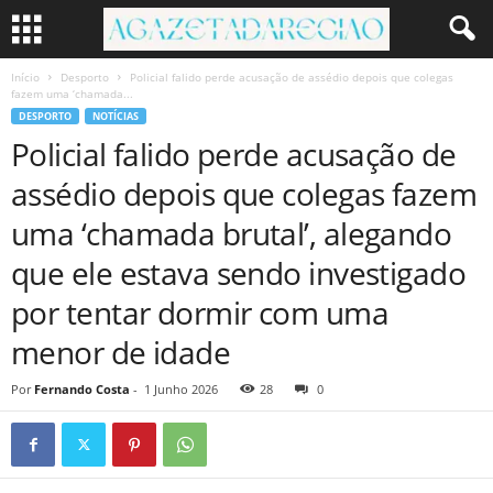
Início
Desporto
Policial falido perde acusação de assédio depois que colegas
fazem uma ‘chamada...
DESPORTO
NOTÍCIAS
Policial falido perde acusação de
assédio depois que colegas fazem
uma ‘chamada brutal’, alegando
que ele estava sendo investigado
por tentar dormir com uma
menor de idade
Por
Fernando Costa
-
1 Junho 2026
28
0