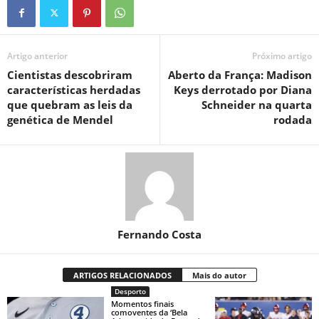
Artigo anterior
Próximo artigo
Cientistas descobriram
Aberto da França: Madison
características herdadas
Keys derrotado por Diana
que quebram as leis da
Schneider na quarta
genética de Mendel
rodada
Fernando Costa
ARTIGOS RELACIONADOS
Mais do autor
Desporto
Momentos finais
comoventes da ‘Bela