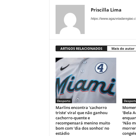
Priscilla Lima
https://www.agazetadaregiao.c
ARTIGOS RELACIONADOS
Mais do autor
Desporto
Desport
Marlins encontra ‘cachorro
Moment
triste’ viral que não ganhou
‘Bela A
cachorro-quente e
enquant
recompensará menino muito
‘Não m
bom com ‘dia dos sonhos’ no
morrer’
estádio
congele