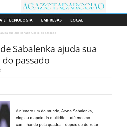
A E TECNOLOGIA
EMPRESAS
LOCAL
a ajuda sua apaixonada Osaka do passado
r de Sabalenka ajuda sua
 do passado
0
A número um do mundo, Aryna Sabalenka,
elogiou o apoio da multidão – até mesmo
caminhando pela quadra – depois de derrotar