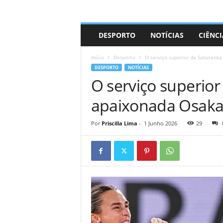
A
DESPORTO
NOTÍCIAS
CIÊNCI
d
r
Início
Desporto
O serviço superior de Sabalenk
i
DESPORTO
NOTÍCIAS
a
O serviço superio
n
o
apaixonada Osaka
Por
Priscilla Lima
-
1 Junho 2026
29