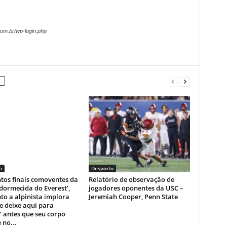
om.br/wp-login.php
o
Desporto
os finais comoventes da
Relatório de observação de
dormecida do Everest’,
jogadores oponentes da USC –
o a alpinista implora
Jeremiah Cooper, Penn State
e deixe aqui para
 antes que seu corpo
 no...