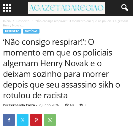
Início
Desporto
‘Não consigo respirar!’: O momento em que os policiais algemam
Henry Novak...
DESPORTO
NOTÍCIAS
‘Não consigo respirar!’: O
momento em que os policiais
algemam Henry Novak e o
deixam sozinho para morrer
depois que seu assassino sikh o
rotulou de racista
Por
Fernando Costa
-
2 Junho 2026
60
0