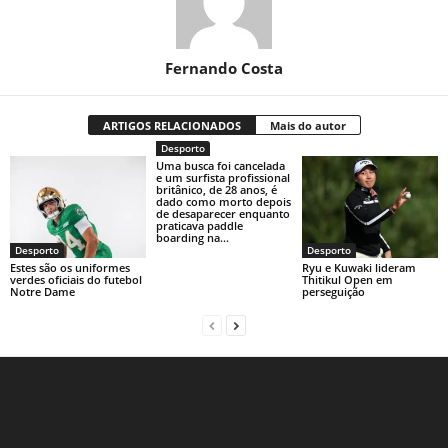
Fernando Costa
ARTIGOS RELACIONADOS
Mais do autor
Desporto
Uma busca foi cancelada
e um surfista profissional
britânico, de 28 anos, é
dado como morto depois
de desaparecer enquanto
praticava paddle
boarding na...
Desporto
Desporto
Estes são os uniformes
Ryu e Kuwaki lideram
verdes oficiais do futebol
Thitikul Open em
Notre Dame
perseguição