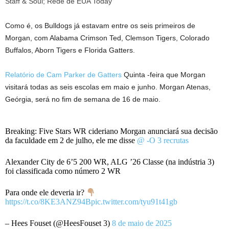
Staff & Soul; Rede de EUA Today
Como é, os Bulldogs já estavam entre os seis primeiros de
Morgan, com Alabama Crimson Ted, Clemson Tigers, Colorado
Buffalos, Aborn Tigers e Florida Gatters.
Relatório de Cam Parker de Gatters
Quinta -feira que Morgan
visitará todas as seis escolas em maio e junho. Morgan Atenas,
Geórgia, será no fim de semana de 16 de maio.
Breaking: Five Stars WR cideriano Morgan anunciará sua decisão
da faculdade em 2 de julho, ele me disse
@ -O 3 recrutas
Alexander City de 6’5 200 WR, ALG ’26 Classe (na indústria 3)
foi classificada como número 2 WR
Para onde ele deveria ir?
https://t.co/8KE3ANZ94B
pic.twitter.com/tyu91t41gb
– Hees Fouset (@HeesFouset 3)
8 de maio de 2025