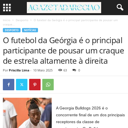
Início
Desporto
O futebol da Geórgia é o principal participante de pousar um
craque...
DESPORTO
NOTÍCIAS
O futebol da Geórgia é o principal
participante de pousar um craque
de estrela altamente à direita
Por
Priscilla Lima
-
10 Maio 2025
63
0
A Georgia Bulldogs 2026 é o
concorrente final de um dos principais
receptores da classe de