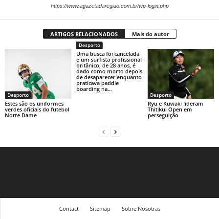
https://www.agazetadaregiao.com.br/wp-login.php
ARTIGOS RELACIONADOS
Mais do autor
Desporto
Uma busca foi cancelada
e um surfista profissional
britânico, de 28 anos, é
dado como morto depois
de desaparecer enquanto
praticava paddle
boarding na...
Desporto
Desporto
Estes são os uniformes
Ryu e Kuwaki lideram
verdes oficiais do futebol
Thitikul Open em
Notre Dame
perseguição
Contact
Sitemap
Sobre Nosotras