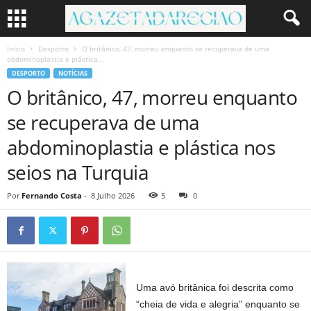
Início
Desporto
O britânico, 47, morreu enquanto se recuperava de uma
abdominoplastia e plástica...
DESPORTO
NOTÍCIAS
O britânico, 47, morreu enquanto
se recuperava de uma
abdominoplastia e plástica nos
seios na Turquia
Por
Fernando Costa
-
8 Julho 2026
5
0
Uma avó britânica foi descrita como
“cheia de vida e alegria” enquanto se