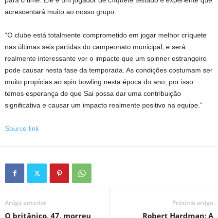
para o time. Ele é um jogador de críquete testado e experiente que
acrescentará muito ao nosso grupo.
“O clube está totalmente comprometido em jogar melhor críquete
nas últimas seis partidas do campeonato municipal, e será
realmente interessante ver o impacto que um spinner estrangeiro
pode causar nesta fase da temporada. As condições costumam ser
muito propícias ao spin bowling nesta época do ano, por isso
temos esperança de que Sai possa dar uma contribuição
significativa e causar um impacto realmente positivo na equipe.”
Source link
Artigo anterior
Próximo artigo
O britânico, 47, morreu
Robert Hardman: A