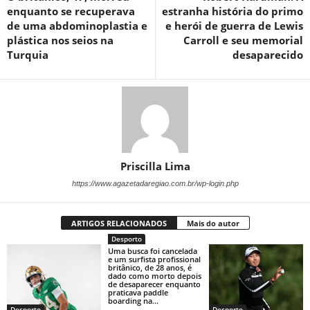
enquanto se recuperava
estranha história do primo
de uma abdominoplastia e
e herói de guerra de Lewis
plástica nos seios na
Carroll e seu memorial
Turquia
desaparecido
Priscilla Lima
https://www.agazetadaregiao.com.br/wp-login.php
ARTIGOS RELACIONADOS
Mais do autor
Desporto
Uma busca foi cancelada
e um surfista profissional
britânico, de 28 anos, é
dado como morto depois
de desaparecer enquanto
praticava paddle
boarding na...
Desporto
Desporto