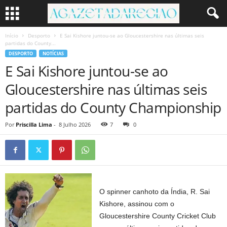
Início
Desporto
E Sai Kishore juntou-se ao Gloucestershire nas últimas seis
partidas do County...
DESPORTO
NOTÍCIAS
E Sai Kishore juntou-se ao
Gloucestershire nas últimas seis
partidas do County Championship
Por
Priscilla Lima
-
8 Julho 2026
7
0
O spinner canhoto da Índia, R. Sai
Kishore, assinou com o
Gloucestershire County Cricket Club