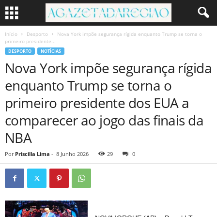
Início
Desporto
Nova York impõe segurança rígida enquanto Trump se torna o
primeiro presidente...
DESPORTO
NOTÍCIAS
Nova York impõe segurança rígida
enquanto Trump se torna o
primeiro presidente dos EUA a
comparecer ao jogo das finais da
NBA
Por
Priscilla Lima
-
8 Junho 2026
29
0