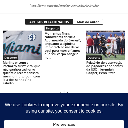
https://www.agazetadaregiao.com.br/wp-login.php
ARTIGOS RELACIONADOS
Mais do autor
Desporto
Momentos finais
comoventes da ‘Bela
Adormecida do Everest’,
enquanto a alpinista
implora ‘Não me deixe
aqui para morrer’ antes
que seu corpo congele
no...
Desporto
Desporto
Marlins encontra
Relatório de observação
‘cachorro triste’ viral que
de jogadores oponentes
não ganhou cachorro-
da USC – Jeremiah
quente e recompensará
Cooper, Penn State
menino muito bom com
‘dia dos sonhos’ no
estádio