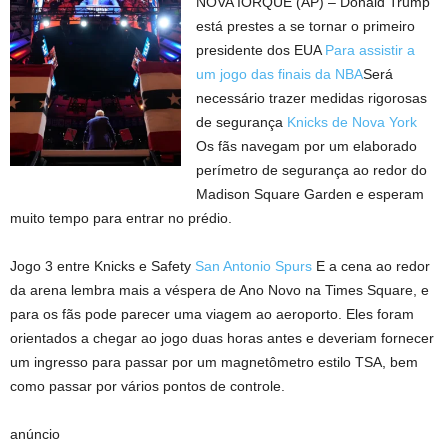
NOVA IORQUE (AP) – Donald Trump
está prestes a se tornar o primeiro
presidente dos EUA
Para assistir a
um jogo das finais da NBA
Será
necessário trazer medidas rigorosas
de segurança
Knicks de Nova York
Os fãs navegam por um elaborado
perímetro de segurança ao redor do
Madison Square Garden e esperam
muito tempo para entrar no prédio.
Jogo 3 entre Knicks e Safety
San Antonio Spurs
E a cena ao redor
da arena lembra mais a véspera de Ano Novo na Times Square, e
para os fãs pode parecer uma viagem ao aeroporto. Eles foram
orientados a chegar ao jogo duas horas antes e deveriam fornecer
um ingresso para passar por um magnetômetro estilo TSA, bem
como passar por vários pontos de controle.
anúncio