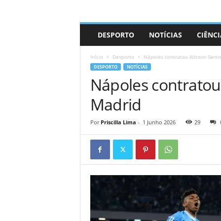
A
DESPORTO
NOTÍCIAS
CIÊNCI
d
r
Início
Desporto
Nápoles contratou Alisson Santo
i
DESPORTO
NOTÍCIAS
a
Nápoles contratou 
n
o
Madrid
Por
Priscilla Lima
-
1 Junho 2026
29