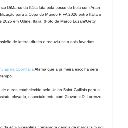
o DiMarco da Itália luta pela posse de bola com Anan
alificação para a Copa do Mundo FIFA 2026 entre Itália e
de 2025 em Udine, Itália. (Foto de Marco Luzani/Getty
ção de lateral-direito e reduziu-se a dois favoritos.
ncias da Sportitalia
Afirma que a primeira escolha será
 tempo.
de euros estabelecido pelo Union Saint-Guillois para o
masiado elevado, especialmente com Giovanni Di Lorenzo
da ACF Fiorentina comemora depois de marcar um gol