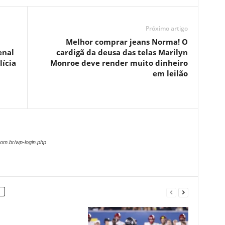
Próximo artigo
Melhor comprar jeans Norma! O
enal
cardigã da deusa das telas Marilyn
lícia
Monroe deve render muito dinheiro
em leilão
om.br/wp-login.php