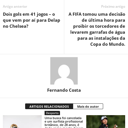
Artigo anterior
Próximo artigo
Dois gols em 41 jogos – o
A FIFA tomou uma decisão
que vem por aí para Delap
de última hora para
no Chelsea?
proibir os torcedores de
levarem garrafas de água
para as instalações da
Copa do Mundo.
Fernando Costa
ARTIGOS RELACIONADOS
Mais do autor
Desporto
Uma busca foi cancelada
e um surfista profissional
britânico, de 28 anos, é