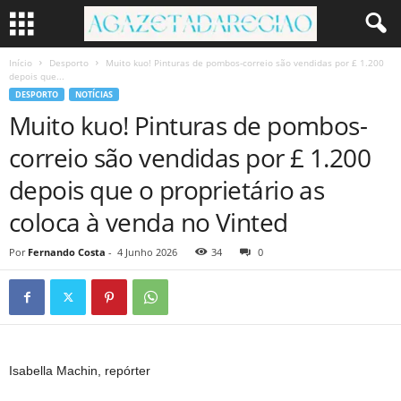
Início
Desporto
Muito kuo! Pinturas de pombos-correio são vendidas por £ 1.200
depois que...
DESPORTO
NOTÍCIAS
Muito kuo! Pinturas de pombos-
correio são vendidas por £ 1.200
depois que o proprietário as
coloca à venda no Vinted
Por
Fernando Costa
-
4 Junho 2026
34
0
Isabella Machin, repórter