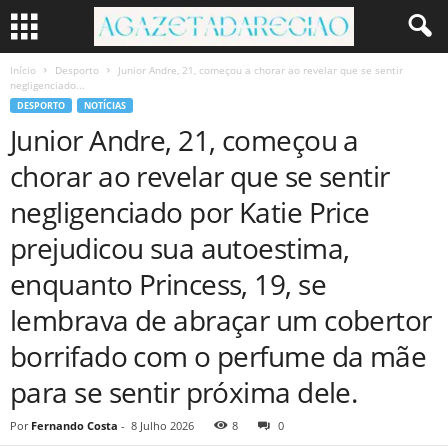
Início
Desporto
Junior Andre, 21, começou a chorar ao revelar que se sentir
negligenciado...
DESPORTO
NOTÍCIAS
Junior Andre, 21, começou a
chorar ao revelar que se sentir
negligenciado por Katie Price
prejudicou sua autoestima,
enquanto Princess, 19, se
lembrava de abraçar um cobertor
borrifado com o perfume da mãe
para se sentir próxima dele.
Por
Fernando Costa
-
8 Julho 2026
8
0