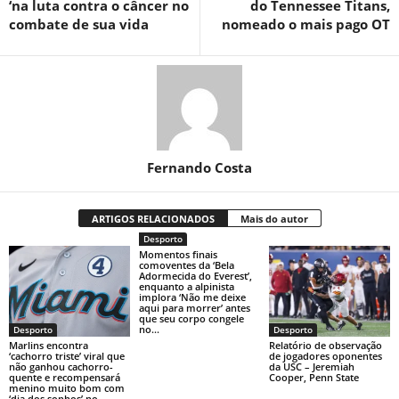
‘na luta contra o câncer no
do Tennessee Titans,
combate de sua vida
nomeado o mais pago OT
Fernando Costa
ARTIGOS RELACIONADOS
Mais do autor
Desporto
Momentos finais
comoventes da ‘Bela
Adormecida do Everest’,
enquanto a alpinista
implora ‘Não me deixe
aqui para morrer’ antes
que seu corpo congele
no...
Desporto
Desporto
Marlins encontra
Relatório de observação
‘cachorro triste’ viral que
de jogadores oponentes
não ganhou cachorro-
da USC – Jeremiah
quente e recompensará
Cooper, Penn State
menino muito bom com
‘dia dos sonhos’ no