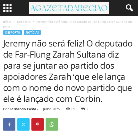
Início
Desporto
Jeremy não será feliz! O deputado de Far-Flung Zarah Sultana diz
para...
DESPORTO
NOTÍCIAS
Jeremy não será feliz! O deputado
de Far-Flung Zarah Sultana diz
para se juntar ao partido dos
apoiadores Zarah ‘que ele lança
com o nome do novo partido que
ele é lançado com Corbin.
Por
Fernando Costa
-
5 Julho 2025
69
0