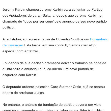
Jeremy Karbin chamou Jeremy Karbin para se juntar ao Partido
dos Apoiadores de Jarah Sultana, depois que Jeremy Karbin foi
chamado de ‘louco por ser cego’ pelo anúncio de seu novo partido
político.
A redistribuição representativa de Coventry South é um
Formulário
de inscrição
Esta tarde, em sua conta X, ‘vamos criar algo
especial’ com enfatizar.
Foi depois de sua decisão dramática deixar o trabalho na noite de
quinta-feira e anunciou que ‘co-líderia’ um novo partido de
esquerda com Karbin.
O deputado ardente-palestino Care Starmer Critic, e já se sentou
depois de arrebatar a alça.
No entanto, o anúncio da fundação do partido deveria ser visto
como se surpreende com o líder ex -labor do ex -líder trabalhista.