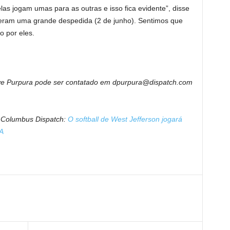
as jogam umas para as outras e isso fica evidente”, disse
 deram uma grande despedida (2 de junho). Sentimos que
o por eles.
ave Purpura pode ser contatado em dpurpura@dispatch.com
no Columbus Dispatch:
O softball de West Jefferson jogará
A