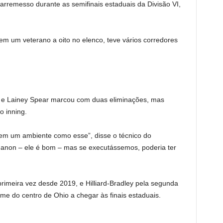
rremesso durante as semifinais estaduais da Divisão VI,
 tem um veterano a oito no elenco, teve vários corredores
 e Lainey Spear marcou com duas eliminações, mas
o inning.
o) em um ambiente como esse”, disse o técnico do
 Manon – ele é bom – mas se executássemos, poderia ter
primeira vez desde 2019, e Hilliard-Bradley pela segunda
ime do centro de Ohio a chegar às finais estaduais.