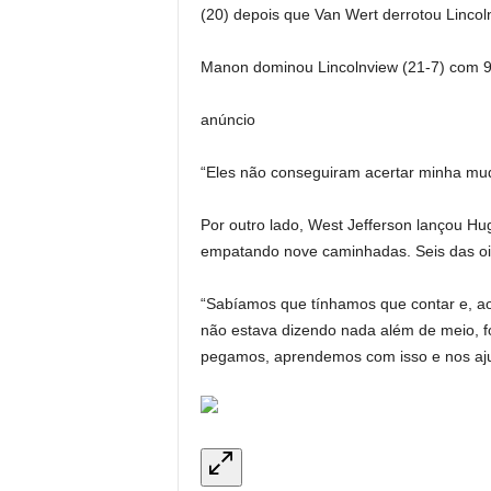
(20) depois que Van Wert derrotou Lincoln
Manon dominou Lincolnview (21-7) com 90
anúncio
“Eles não conseguiram acertar minha muda
Por outro lado, West Jefferson lançou H
empatando nove caminhadas. Seis das oit
“Sabíamos que tínhamos que contar e, ao 
não estava dizendo nada além de meio, fo
pegamos, aprendemos com isso e nos aj