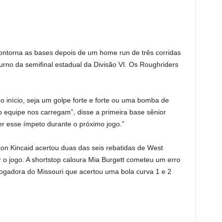
ontorna as bases depois de um home run de três corridas
urno da semifinal estadual da Divisão VI. Os Roughriders
 início, seja um golpe forte e forte ou uma bomba de
equipe nos carregam”, disse a primeira base sênior
r esse ímpeto durante o próximo jogo.”
yton Kincaid acertou duas das seis rebatidas de West
ar o jogo. A shortstop caloura Mia Burgett cometeu um erro
gadora do Missouri que acertou uma bola curva 1 e 2