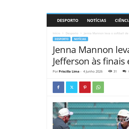
A
DESPORTO
NOTÍCIAS
CIÊNCI
d
r
Início
Desporto
Jenna Mannon leva o softball de 
i
DESPORTO
NOTÍCIAS
a
Jenna Mannon leva
n
o
Jefferson às finai
Por
Priscilla Lima
-
4 Junho 2026
31