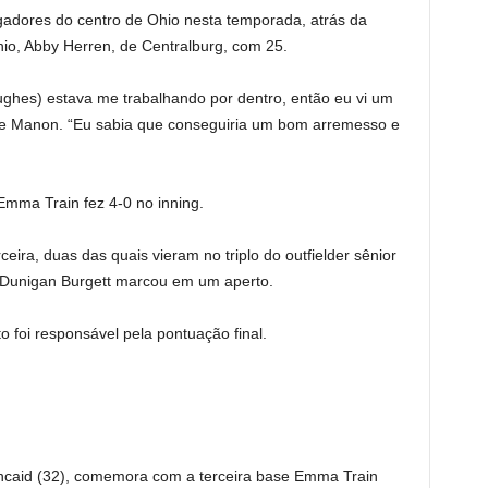
gadores do centro de Ohio nesta temporada, atrás da
io, Abby Herren, de Centralburg, com 25.
ughes) estava me trabalhando por dentro, então eu vi um
sse Manon. “Eu sabia que conseguiria um bom arremesso e
Emma Train fez 4-0 no inning.
eira, duas das quais vieram no triplo do outfielder sênior
 Dunigan Burgett marcou em um aperto.
 foi responsável pela pontuação final.
incaid (32), comemora com a terceira base Emma Train