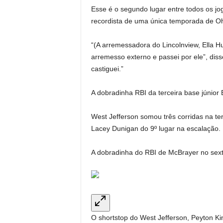
Esse é o segundo lugar entre todos os jo
recordista de uma única temporada de Oh
“(A arremessadora do Lincolnview, Ella H
arremesso externo e passei por ele”, di
castiguei.”
A dobradinha RBI da terceira base júnior 
West Jefferson somou três corridas na terc
Lacey Dunigan do 9º lugar na escalação.
A dobradinha do RBI de McBrayer no sexto
O shortstop do West Jefferson, Peyton K