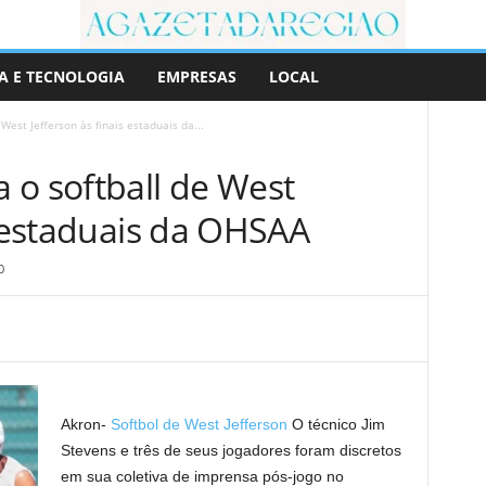
A E TECNOLOGIA
EMPRESAS
LOCAL
West Jefferson às finais estaduais da...
 o softball de West
s estaduais da OHSAA
0
Akron-
Softbol de West Jefferson
O técnico Jim
Stevens e três de seus jogadores foram discretos
em sua coletiva de imprensa pós-jogo no