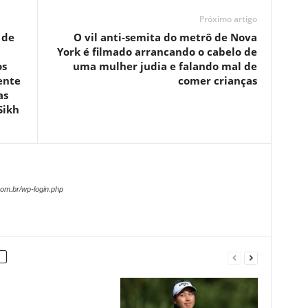
Próximo artigo
 de
O vil anti-semita do metrô de Nova
York é filmado arrancando o cabelo de
os
uma mulher judia e falando mal de
ente
comer crianças
as
Sikh
om.br/wp-login.php