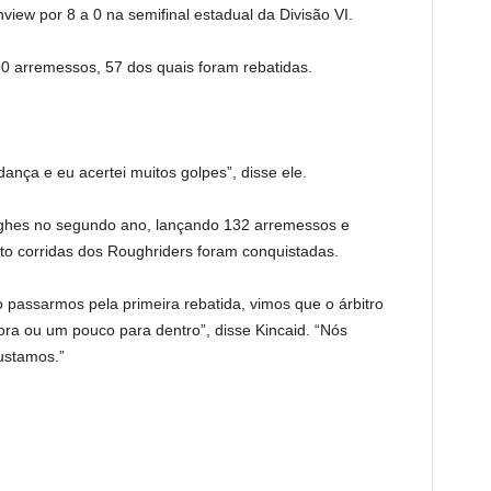
view por 8 a 0 na semifinal estadual da Divisão VI.
 arremessos, 57 dos quais foram rebatidas.
nça e eu acertei muitos golpes”, disse ele.
ughes no segundo ano, lançando 132 arremessos e
o corridas dos Roughriders foram conquistadas.
passarmos pela primeira rebatida, vimos que o árbitro
ra ou um pouco para dentro”, disse Kincaid. “Nós
ustamos.”