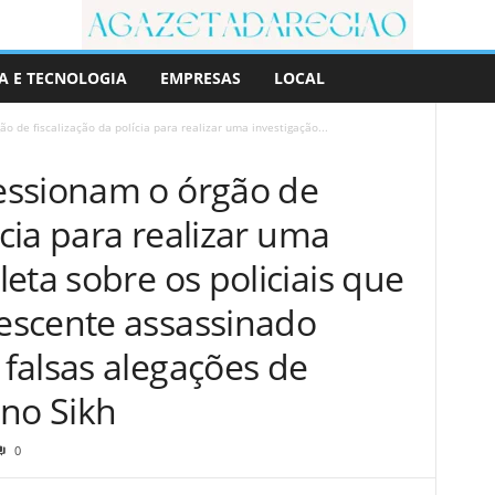
A E TECNOLOGIA
EMPRESAS
LOCAL
 de fiscalização da polícia para realizar uma investigação...
essionam o órgão de
ícia para realizar uma
eta sobre os policiais que
escente assassinado
falsas alegações de
ino Sikh
0