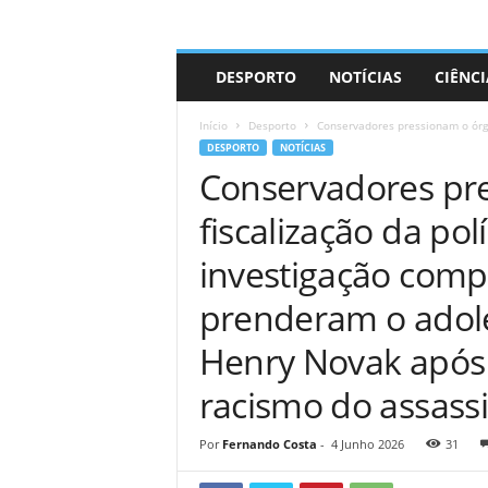
A
DESPORTO
NOTÍCIAS
CIÊNCI
d
r
Início
Desporto
Conservadores pressionam o órgão
i
DESPORTO
NOTÍCIAS
a
Conservadores pr
n
o
fiscalização da pol
investigação compl
prenderam o adol
Henry Novak após 
racismo do assass
Por
Fernando Costa
-
4 Junho 2026
31