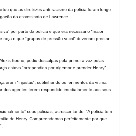
lertou que as diretrizes anti-racismo da polícia foram longe
igação do assassinato de Lawrence.
iva” por parte da polícia e que era necessário “maior
re raça e que “grupos de pressão vocal” deveriam prestar
Alexis Boone, pediu desculpas pela primeira vez pelas
força estava “arrependida por algemar e prender Henry”.
ça eram “injustas”, sublinhando os ferimentos da vítima
sar dos agentes terem respondido imediatamente aos seus
ionalmente” seus policiais, acrescentando: “A polícia tem
amília de Henry. Compreendemos perfeitamente por que
”.