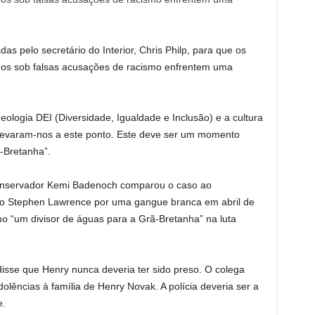
 pelo secretário do Interior, Chris Philp, para que os
nos sob falsas acusações de racismo enfrentem uma
ologia DEI (Diversidade, Igualdade e Inclusão) e a cultura
 levaram-nos a este ponto. Este deve ser um momento
ã-Bretanha”.
 conservador Kemi Badenoch comparou o caso ao
ro Stephen Lawrence por uma gangue branca em abril de
 “um divisor de águas para a Grã-Bretanha” na luta
sse que Henry nunca deveria ter sido preso. O colega
dolências à família de Henry Novak. A polícia deveria ser a
e.