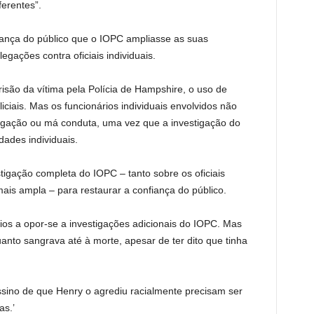
ferentes”.
fiança do público que o IOPC ampliasse as suas
egações contra oficiais individuais.
isão da vítima pela Polícia de Hampshire, o uso de
iciais. Mas os funcionários individuais envolvidos não
tigação ou má conduta, uma vez que a investigação do
dades individuais.
stigação completa do IOPC – tanto sobre os oficiais
ais ampla – para restaurar a confiança do público.
rios a opor-se a investigações adicionais do IOPC. Mas
to sangrava até à morte, apesar de ter dito que tinha
ssino de que Henry o agrediu racialmente precisam ser
as.’