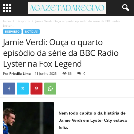
Início
Desporto
Jamie Verdi: Ouça o quarto episódio da série da BBC Radio
Lyster...
DESPORTO
NOTÍCIAS
Jamie Verdi: Ouça o quarto
episódio da série da BBC Radio
Lyster na Fox Legend
Por
Priscilla Lima
-
11 Junho 2025
86
0
Nem todo capítulo da história de
Jamie Verdi em Lyster City estava
feliz.