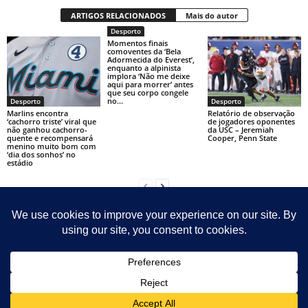
ARTIGOS RELACIONADOS
Mais do autor
Desporto
Momentos finais
comoventes da ‘Bela
Adormecida do Everest’,
enquanto a alpinista
implora ‘Não me deixe
aqui para morrer’ antes
que seu corpo congele
no...
Desporto
Desporto
Marlins encontra
Relatório de observação
‘cachorro triste’ viral que
de jogadores oponentes
não ganhou cachorro-
da USC – Jeremiah
quente e recompensará
Cooper, Penn State
menino muito bom com
‘dia dos sonhos’ no
estádio
Contact
Sitemap
Sobre Nosotras