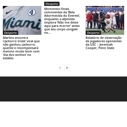
Desporto
Momentos finais
comoventes da ‘Bela
Adormecida do Everest’,
enquanto a alpinista
implora ‘Não me deixe
aqui para morrer’ antes
que seu corpo congele
no...
Desporto
Desporto
Marlins encontra
Relatório de observação
‘cachorro triste’ viral que
de jogadores oponentes
não ganhou cachorro-
da USC – Jeremiah
quente e recompensará
Cooper, Penn State
menino muito bom com
‘dia dos sonhos’ no
estádio
Contact
Sitemap
Sobre Nosotras
© Newsmag WordPress Theme by TagDiv