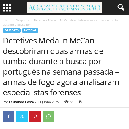
Início
Desporto
Detetives Medalin McCan descobriram duas armas de tumba
durante a busca por...
DESPORTO
NOTÍCIAS
Detetives Medalin McCan
descobriram duas armas de
tumba durante a busca por
português na semana passada –
armas de fogo agora analisaram
especialistas forenses
Por
Fernando Costa
-
11 Junho 2025
88
0