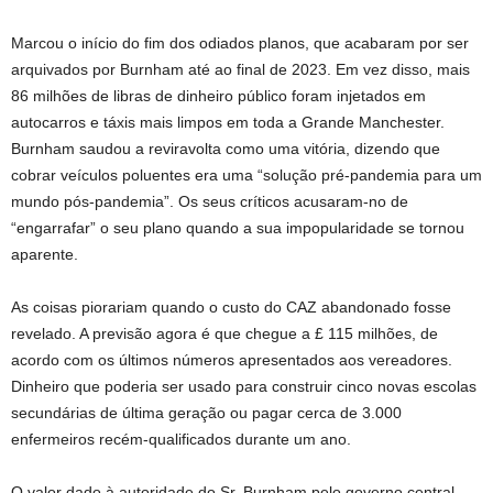
Marcou o início do fim dos odiados planos, que acabaram por ser
arquivados por Burnham até ao final de 2023. Em vez disso, mais
86 milhões de libras de dinheiro público foram injetados em
autocarros e táxis mais limpos em toda a Grande Manchester.
Burnham saudou a reviravolta como uma vitória, dizendo que
cobrar veículos poluentes era uma “solução pré-pandemia para um
mundo pós-pandemia”. Os seus críticos acusaram-no de
“engarrafar” o seu plano quando a sua impopularidade se tornou
aparente.
As coisas piorariam quando o custo do CAZ abandonado fosse
revelado. A previsão agora é que chegue a £ 115 milhões, de
acordo com os últimos números apresentados aos vereadores.
Dinheiro que poderia ser usado para construir cinco novas escolas
secundárias de última geração ou pagar cerca de 3.000
enfermeiros recém-qualificados durante um ano.
O valor dado à autoridade do Sr. Burnham pelo governo central