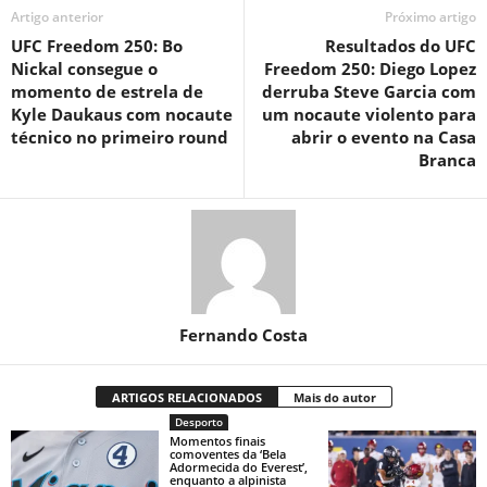
Artigo anterior
Próximo artigo
UFC Freedom 250: Bo
Resultados do UFC
Nickal consegue o
Freedom 250: Diego Lopez
momento de estrela de
derruba Steve Garcia com
Kyle Daukaus com nocaute
um nocaute violento para
técnico no primeiro round
abrir o evento na Casa
Branca
Fernando Costa
ARTIGOS RELACIONADOS
Mais do autor
Desporto
Momentos finais
comoventes da ‘Bela
Adormecida do Everest’,
enquanto a alpinista