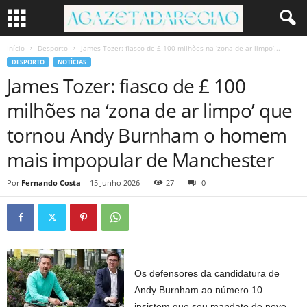
Início
Desporto
James Tozer: fiasco de £ 100 milhões na ‘zona de ar limpo’...
DESPORTO
NOTÍCIAS
James Tozer: fiasco de £ 100
milhões na ‘zona de ar limpo’ que
tornou Andy Burnham o homem
mais impopular de Manchester
Por
Fernando Costa
-
15 Junho 2026
27
0
Os defensores da candidatura de
Andy Burnham ao número 10
insistem que seu mandato de nove