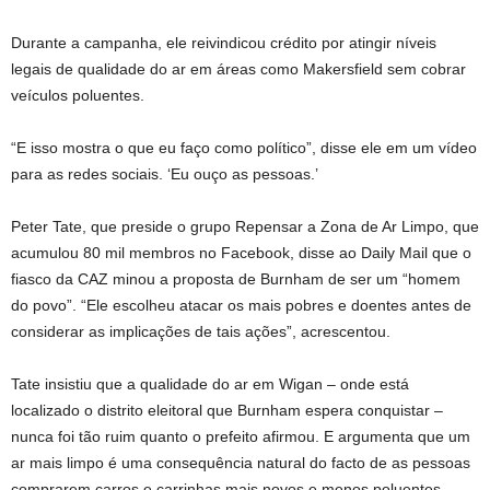
Durante a campanha, ele reivindicou crédito por atingir níveis
legais de qualidade do ar em áreas como Makersfield sem cobrar
veículos poluentes.
“E isso mostra o que eu faço como político”, disse ele em um vídeo
para as redes sociais. ‘Eu ouço as pessoas.’
Peter Tate, que preside o grupo Repensar a Zona de Ar Limpo, que
acumulou 80 mil membros no Facebook, disse ao Daily Mail que o
fiasco da CAZ minou a proposta de Burnham de ser um “homem
do povo”. “Ele escolheu atacar os mais pobres e doentes antes de
considerar as implicações de tais ações”, acrescentou.
Tate insistiu que a qualidade do ar em Wigan – onde está
localizado o distrito eleitoral que Burnham espera conquistar –
nunca foi tão ruim quanto o prefeito afirmou. E argumenta que um
ar mais limpo é uma consequência natural do facto de as pessoas
comprarem carros e carrinhas mais novos e menos poluentes.