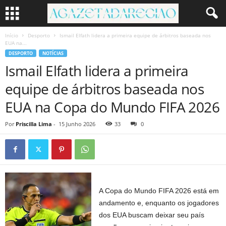
Início
Desporto
Ismail Elfath lidera a primeira equipe de árbitros baseada nos
EUA na...
DESPORTO
NOTÍCIAS
Ismail Elfath lidera a primeira
equipe de árbitros baseada nos
EUA na Copa do Mundo FIFA 2026
Por
Priscilla Lima
-
15 Junho 2026
33
0
A Copa do Mundo FIFA 2026 está em
andamento e, enquanto os jogadores
dos EUA buscam deixar seu país