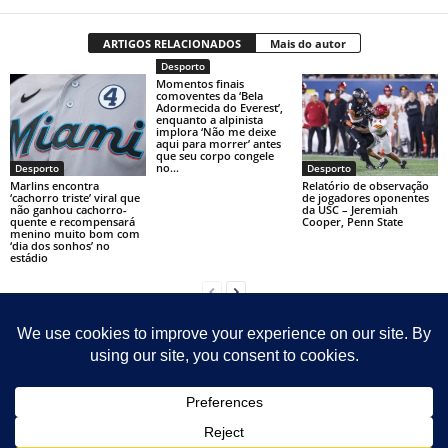
ARTIGOS RELACIONADOS
Mais do autor
Desporto
Momentos finais
comoventes da ‘Bela
Adormecida do Everest’,
enquanto a alpinista
implora ‘Não me deixe
aqui para morrer’ antes
que seu corpo congele
no...
Desporto
Desporto
Marlins encontra
Relatório de observação
‘cachorro triste’ viral que
de jogadores oponentes
não ganhou cachorro-
da USC – Jeremiah
quente e recompensará
Cooper, Penn State
menino muito bom com
‘dia dos sonhos’ no
estádio