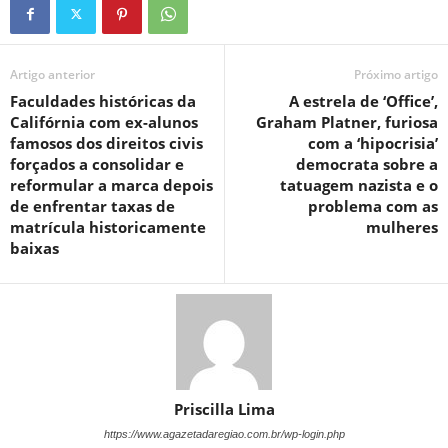
Artigo anterior
Próximo artigo
Faculdades históricas da
A estrela de ‘Office’,
Califórnia com ex-alunos
Graham Platner, furiosa
famosos dos direitos civis
com a ‘hipocrisia’
forçados a consolidar e
democrata sobre a
reformular a marca depois
tatuagem nazista e o
de enfrentar taxas de
problema com as
matrícula historicamente
mulheres
baixas
Priscilla Lima
https://www.agazetadaregiao.com.br/wp-login.php