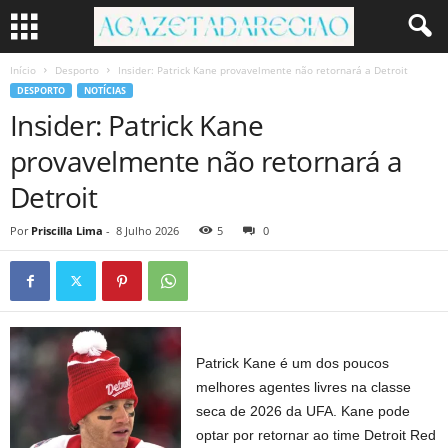
Início
Desporto
Insider: Patrick Kane provavelmente não retornará a Detroit
DESPORTO
NOTÍCIAS
Insider: Patrick Kane
provavelmente não retornará a
Detroit
Por
Priscilla Lima
-
8 Julho 2026
5
0
Patrick Kane é um dos poucos
melhores agentes livres na classe
seca de 2026 da UFA. Kane pode
optar por retornar ao time Detroit Red