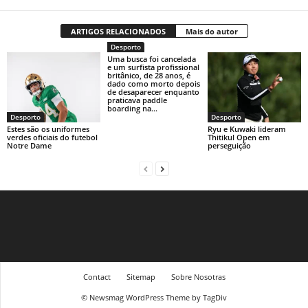
ARTIGOS RELACIONADOS
Mais do autor
Desporto
Uma busca foi cancelada
e um surfista profissional
britânico, de 28 anos, é
dado como morto depois
de desaparecer enquanto
praticava paddle
boarding na...
Desporto
Desporto
Estes são os uniformes
Ryu e Kuwaki lideram
verdes oficiais do futebol
Thitikul Open em
Notre Dame
perseguição
Contact
Sitemap
Sobre Nosotras
© Newsmag WordPress Theme by TagDiv