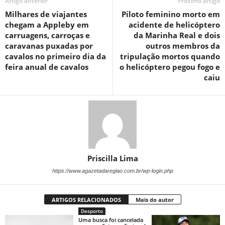
Artigo anterior
Próximo artigo
Milhares de viajantes
Piloto feminino morto em
chegam a Appleby em
acidente de helicóptero
carruagens, carroças e
da Marinha Real e dois
caravanas puxadas por
outros membros da
cavalos no primeiro dia da
tripulação mortos quando
feira anual de cavalos
o helicóptero pegou fogo e
caiu
Priscilla Lima
https://www.agazetadaregiao.com.br/wp-login.php
ARTIGOS RELACIONADOS
Mais do autor
Desporto
Uma busca foi cancelada