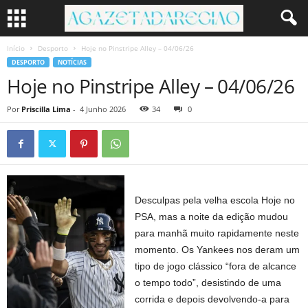
Início
Desporto
Hoje no Pinstripe Alley – 04/06/26
DESPORTO
NOTÍCIAS
Hoje no Pinstripe Alley – 04/06/26
Por
Priscilla Lima
-
4 Junho 2026
34
0
Desculpas pela velha escola Hoje no
PSA, mas a noite da edição mudou
para manhã muito rapidamente neste
momento. Os Yankees nos deram um
tipo de jogo clássico “fora de alcance
o tempo todo”, desistindo de uma
corrida e depois devolvendo-a para